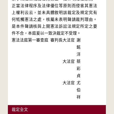
正當法律程序及法律優位等原則而侵害其憲法
上權利云云，並未具體敘明該裁定及規定究有
何牴觸憲法之處，核屬未表明聲請裁判理由。
是本件聲請核與上開憲法訴訟法規定所定之要
件不合，本庭爰以一致決裁定不受理。
憲法法庭第一審查庭 審判長
大法官
謝
銘
洋
大法官
蔡
彩
貞
大法官
尤
伯
祥
裁定全文