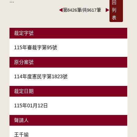
:::
回
◀
第8426筆/共9617筆
▶
列
表
裁定字號
115年審裁字第95號
原分案號
114年度憲民字第1823號
裁定日期
115年01月12日
聲請人
王千瑜