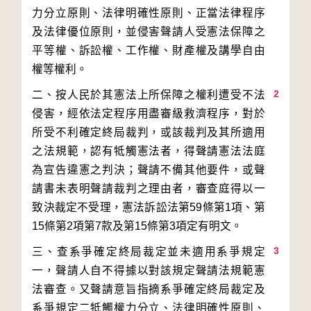
力分立原則、法律明確性原則、正當法律程序
及法律優位原則，並侵害聲請人受憲法保障之
平等權、訴訟權、工作權、財產權及講學自由
2
二、按人民於其憲法上所保障之權利遭受不法
侵害，經依法定程序用盡審級救濟程序，對於
所受不利確定終局裁判，或該裁判及其所適用
之法規範，認有牴觸憲法者，得聲請憲法法庭
為宣告違憲之判決；聲請不備其他要件，或聲
請書未表明聲請裁判之理由者，審查庭得以一
致決裁定不受理，憲法訴訟法第59條第1項、第
3
三、查系爭確定終局裁定並未適用系爭規定
一，聲請人自不得據以對該規定聲請法規範憲
法審查。又聲請意旨指摘系爭確定終局裁定及
系爭規定二牴觸權力分立、法律明確性原則、