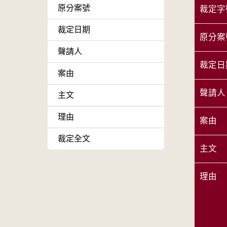
原分案號
裁定字
裁定日期
原分案
聲請人
裁定日
案由
聲請人
主文
理由
案由
裁定全文
主文
理由