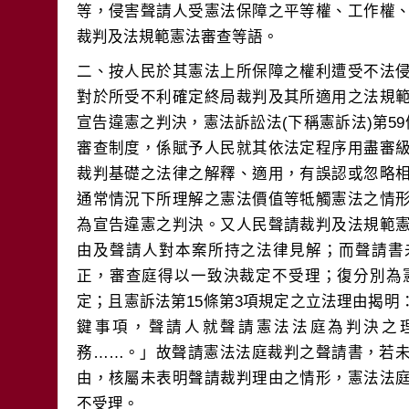
等，侵害聲請人受憲法保障之平等權、工作權
二、按人民於其憲法上所保障之權利遭受不法
對於所受不利確定終局裁判及其所適用之法規
宣告違憲之判決，憲法訴訟法(下稱憲訴法)第5
審查制度，係賦予人民就其依法定程序用盡審
裁判基礎之法律之解釋、適用，有誤認或忽略
通常情況下所理解之憲法價值等牴觸憲法之情
為宣告違憲之判決。又人民聲請裁判及法規範
由及聲請人對本案所持之法律見解；而聲請書
正，審查庭得以一致決裁定不受理；復分別為憲
定；且憲訴法第15條第3項規定之立法理由揭
鍵事項，聲請人就聲請憲法法庭為判決之
務……。」故聲請憲法法庭裁判之聲請書，若
由，核屬未表明聲請裁判理由之情形，憲法法