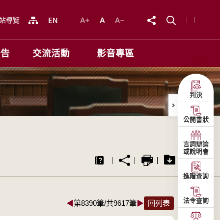
站導覽
公告
交流活動
影音專區
判決
公開書狀
言詞辯論
或說明會
進階查詢
法令查詢
◀
第8390筆/共9617筆
▶
回列表