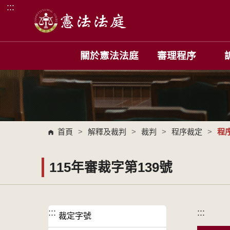
:::
跳到主要內容區塊
關於憲法法庭
審理程序
首頁
>
解釋及裁判
>
裁判
>
程序裁定
>
程
115年審裁字第139號
:::
:::
裁定字號