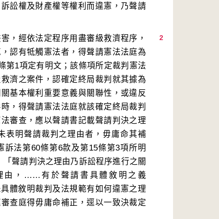
、訴訟權及財產權等權利而違憲，乃聲請
侵害，經依法定程序用盡審級救濟程序，
2
範，認有牴觸憲法者，得聲請憲法法庭為
9條第1項定有明文；該條項所定裁判憲法
級救濟之案件，認確定終局裁判就其據為
相關基本權利重要意義與關聯性，或違反
形時，得聲請憲法法庭就該確定終局裁判
憲法審查，應以聲請書記載聲請判決之理
未表明聲請裁判之理由者，毋庸命其補
訴法第60條第6款及第15條第3項所明
明：「聲請判決之理由乃訴訟程序進行之關
理由，……有於聲請書具體敘明之義
未具體敘明裁判及法規範有如何違憲之理
庭審查庭得毋庸命補正，逕以一致決裁定