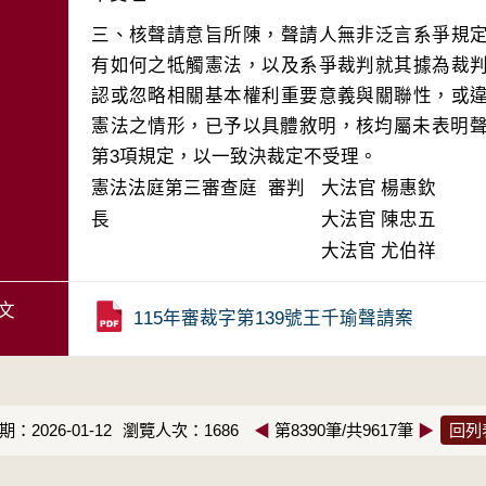
三、核聲請意旨所陳，聲請人無非泛言系爭規
有如何之牴觸憲法，以及系爭裁判就其據為裁
認或忽略相關基本權利重要意義與關聯性，或
憲法之情形，已予以具體敘明，核均屬未表明聲
第3項規定，以一致決裁定不受理。
憲法法庭第三審查庭 審判
大法官
楊惠欽
長
大法官
陳忠五
大法官
尤伯祥
文
115年審裁字第139號王千瑜聲請案
：2026-01-12
瀏覽人次：1686
◀
第8390筆/共9617筆
▶
回列