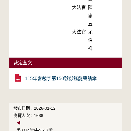
大法官
陳
忠
五
大法官
尤
伯
祥
裁定全文
115年審裁字第150號彭鈺龍聲請案
發布日期：2026-01-12
瀏覽人次：1688
◀
第8374筆/共9617筆