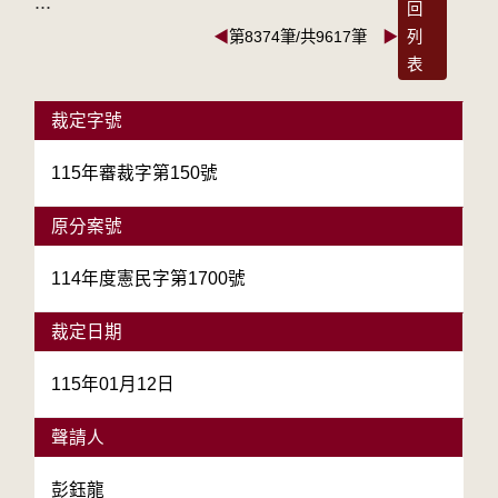
:::
回
◀
第8374筆/共9617筆
▶
列
表
裁定字號
115年審裁字第150號
原分案號
114年度憲民字第1700號
裁定日期
115年01月12日
聲請人
彭鈺龍