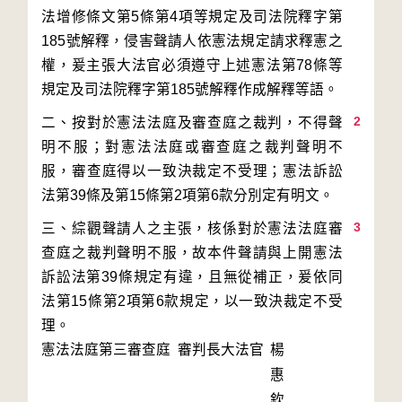
法增修條文第5條第4項等規定及司法院釋字第
185號解釋，侵害聲請人依憲法規定請求釋憲之
權，爰主張大法官必須遵守上述憲法第78條等
2
二、按對於憲法法庭及審查庭之裁判，不得聲
明不服；對憲法法庭或審查庭之裁判聲明不
服，審查庭得以一致決裁定不受理；憲法訴訟
3
三、綜觀聲請人之主張，核係對於憲法法庭審
查庭之裁判聲明不服，故本件聲請與上開憲法
訴訟法第39條規定有違，且無從補正，爰依同
法第15條第2項第6款規定，以一致決裁定不受
理。
憲法法庭第三審查庭 審判長
大法官
楊
惠
欽