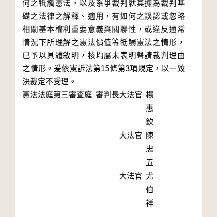
何之牴觸憲法，以及系爭裁判就其據為裁判基
礎之法律之解釋、適用，有如何之誤認或忽略
相關基本權利重要意義與關聯性，或違反通常
情況下所理解之憲法價值等牴觸憲法之情形，
已予以具體敘明，核均屬未表明聲請裁判理由
之情形。爰依憲訴法第15條第3項規定，以一致
決裁定不受理。
憲法法庭第三審查庭 審判長
大法官
楊
惠
欽
大法官
陳
忠
五
大法官
尤
伯
祥