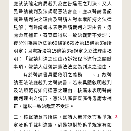
庭就該確定終局裁判為宣告違憲之判決。又人
民聲請裁判及法規範憲法審查，應以聲請書記
載聲請判決之理由及聲請人對本案所持之法律
見解；而聲請書未表明聲請裁判之理由者，毋
庸命其補正，審查庭得以一致決裁定不受理；
復分別為憲訴法第60條第6款及第15條第3項所
明定；且憲訴法第15條第3項規定之立法理由揭
明：「聲請判決之理由乃訴訟程序進行之關鍵
事項，聲請人就聲請憲法法庭為判決之理由，
……有於聲請書具體敘明之義務……。」故聲
請憲法法庭裁判之聲請書，若未具體敘明裁判
及法規範有如何違憲之理由，核屬未表明聲請
裁判理由之情形，憲法法庭審查庭得毋庸命補
3
三、核聲請意旨所陳，聲請人無非泛言系爭規
定及系爭裁判違憲，尚難認對於系爭規定有如