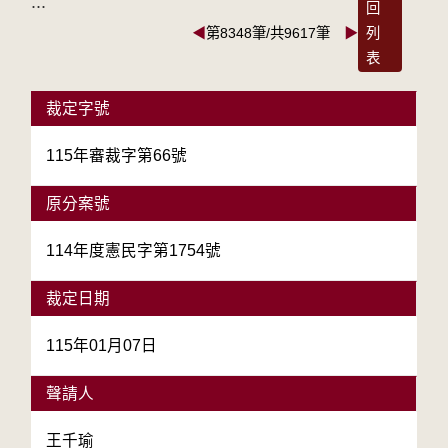
:::
回
◀
第8348筆/共9617筆
▶
列
表
裁定字號
115年審裁字第66號
原分案號
114年度憲民字第1754號
裁定日期
115年01月07日
聲請人
王千瑜