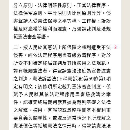
分立原則、法律明確性原則、正當法律程序、
法律保留原則、平等原則與比例原則等等，侵
害聲請人受憲法保障之平等權、工作權、訴訟
權及財產權等權利而違憲，乃聲請裁判及法規
2
二、按人民於其憲法上所保障之權利遭受不法
侵害，經依法定程序用盡審級救濟程序，對於
所受不利確定終局裁判及其所適用之法規範，
認有牴觸憲法者，得聲請憲法法庭為宣告違憲
之判決，憲法訴訟法(下稱憲訴法)第59條第1項
定有明文；該條項所定裁判憲法審查制度，係
賦予人民就其依法定程序用盡審級救濟之案
件，認確定終局裁判就其據為裁判基礎之法律
之解釋、適用，有誤認或忽略相關基本權利重
要意義與關聯性，或違反通常情況下所理解之
憲法價值等牴觸憲法之情形時，得聲請憲法法