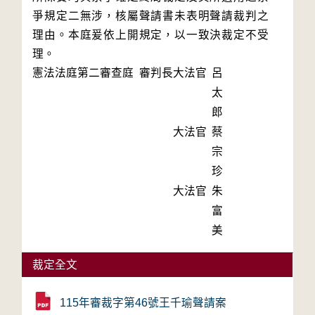
爭規定二無涉，核屬聲請書未表明聲請裁判之
理由。本庭爰依上開規定，以一致決裁定不受
理。
憲法法庭第二審查庭 審判長
大法官
呂
太
郎
大法官
蔡
宗
珍
大法官
朱
富
美
裁定全文
115年審裁字第46號王千瑜聲請案