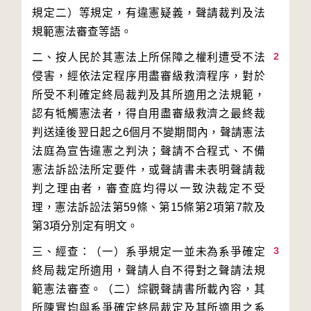
規定二）等規定，有違憲疑義，聲請裁判及法
2
二、按人民於其憲法上所保障之權利遭受不法
侵害，經依法定程序用盡審級救濟程序，對於
所受不利確定終局裁判及其所適用之法規範，
認有牴觸憲法者，得自用盡審級救濟之最終裁
判送達後翌日起之6個月不變期間內，聲請憲法
法庭為宣告違憲之判決；聲請不合程式、不備
憲法訴訟法所定要件，或聲請書未表明聲請裁
判之理由者，審查庭均得以一致決裁定不受
理，憲法訴訟法第59條、第15條第2項第7款及
3
三、經查：（一）系爭規定一並未為系爭確定
終局裁定所適用，聲請人自不得對之聲請法規
範憲法審查。（二）綜觀聲請書所載內容，其
所陳實均與系爭確定終局裁定及其所適用之系