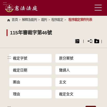
:::
跳到主要內容區塊
首頁
>
解釋及裁判
>
裁判
>
程序裁定
>
程序裁定案件列表
115年審裁字第46號
:::
裁定字號
原分案號
裁定日期
聲請人
案由
主文
理由
裁定全文