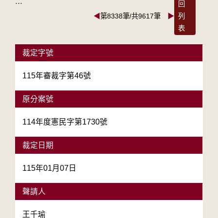
:::
回
◀
第8338筆/共9617筆
▶
列
表
裁定字號
115年審裁字第46號
原分案號
114年度憲民字第1730號
裁定日期
115年01月07日
聲請人
王千瑜