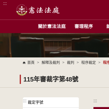
:::
跳到主要內容區塊
關於憲法法庭
審理程序
首頁
>
解釋及裁判
>
裁判
>
程序裁定
>
程
115年審裁字第48號
:::
:::
裁定字號