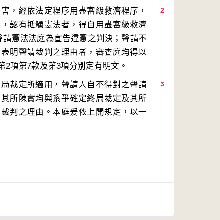
侵害，經依法定程序用盡審級救濟程序，
2
範，認有牴觸憲法者，得自用盡審級救濟
聲請憲法法庭為宣告違憲之判決；聲請不
未表明聲請裁判之理由者，審查庭均得以
終局裁定所適用，聲請人自不得對之聲請
3
，其所陳實均與系爭確定終局裁定及其所
請裁判之理由。本庭爰依上開規定，以一