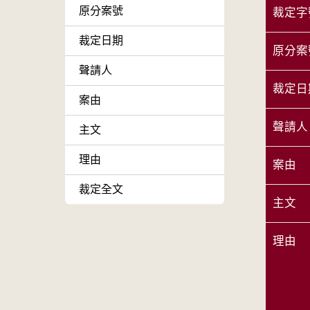
原分案號
裁定字
裁定日期
原分案
聲請人
裁定日
案由
聲請人
主文
理由
案由
裁定全文
主文
理由