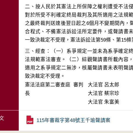
二、按人民於其憲法上所保障之權利遭受不法
對於所受不利確定終局裁判及其所適用之法規
之最終裁判送達後翌日起之6個月不變期間內，
合程式、不備憲法訴訟法所定要件，或聲請書
三、經查：（一）系爭規定一並未為系爭確定
法規範憲法審查。（二）綜觀聲請書所載內容
適用之系爭規定二無涉，核屬聲請書未表明聲
致決裁定不受理。
憲法法庭第二審查庭 審判
大法官
呂太郎
長
大法官
蔡宗珍
大法官
朱富美
文
115年審裁字第48號王千瑜聲請案