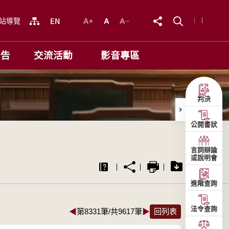
站導覽
公告
交流活動
影音專區
判決
公開書狀
言詞辯論
或說明會
進階查詢
法令查詢
◀
第8331筆/共9617筆
▶
回列表