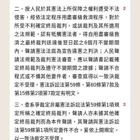
2
二、按人民於其憲法上所保障之權利遭受不法
侵害，經依法定程序用盡審級救濟程序，對於
所受不利確定終局裁判，或該裁判及其所適用
之法規範，認有牴觸憲法者，得自用盡審級救
濟之最終裁判送達後翌日起之6個月不變期間
內，聲請憲法法庭為宣告違憲之判決；人民聲
請法規範及裁判憲法審查，應以聲請書記載確
定終局裁判及遵守不變期間之證據；聲請不合
程式或不備其他要件者，審查庭得以一致決裁
定不受理，憲法訴訟法第59條、第60條第7款及
3
三、查系爭裁定非屬憲法訴訟法第59條第1項規
定所稱之確定終局裁判，聲請人亦未據其他確
定終局裁判而為本件聲請，其聲請與憲法訴訟
法第59條第1項所定要件不合。爰依上開規定，
以一致決裁定不受理。