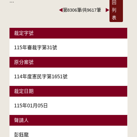
:::
回
◀
第8306筆/共9617筆
▶
列
表
裁定字號
115年審裁字第31號
原分案號
114年度憲民字第1651號
裁定日期
115年01月05日
聲請人
彭鈺龍