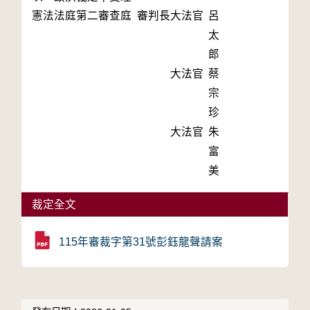
憲法法庭第二審查庭 審判長
大法官
呂
太
郎
大法官
蔡
宗
珍
大法官
朱
富
美
裁定全文
115年審裁字第31號彭鈺龍聲請案