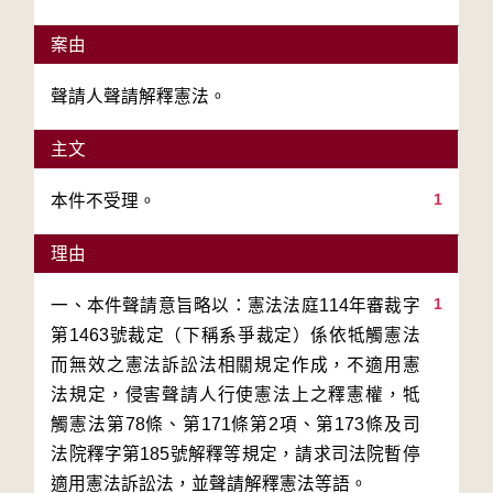
案由
聲請人聲請解釋憲法。
主文
1
本件不受理。
理由
1
一、本件聲請意旨略以：憲法法庭114年審裁字
第1463號裁定（下稱系爭裁定）係依牴觸憲法
而無效之憲法訴訟法相關規定作成，不適用憲
法規定，侵害聲請人行使憲法上之釋憲權，牴
觸憲法第78條、第171條第2項、第173條及司
法院釋字第185號解釋等規定，請求司法院暫停