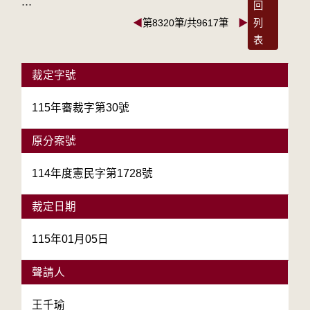
:::
回
◀
第8320筆/共9617筆
▶
列
表
裁定字號
115年審裁字第30號
原分案號
114年度憲民字第1728號
裁定日期
115年01月05日
聲請人
王千瑜