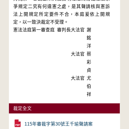
爭規定二究有何違憲之處，是其聲請核與憲訴
法上開規定所定要件不合，本庭爰依上開規
定，以一致決裁定不受理。
憲法法庭第一審查庭 審判長
大法官
謝
銘
洋
大法官
蔡
彩
貞
大法官
尤
伯
祥
裁定全文
115年審裁字第30號王千瑜聲請案