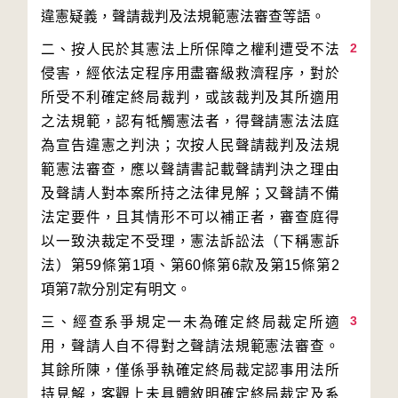
2
二、按人民於其憲法上所保障之權利遭受不法
侵害，經依法定程序用盡審級救濟程序，對於
所受不利確定終局裁判，或該裁判及其所適用
之法規範，認有牴觸憲法者，得聲請憲法法庭
為宣告違憲之判決；次按人民聲請裁判及法規
範憲法審查，應以聲請書記載聲請判決之理由
及聲請人對本案所持之法律見解；又聲請不備
法定要件，且其情形不可以補正者，審查庭得
以一致決裁定不受理，憲法訴訟法（下稱憲訴
法）第59條第1項、第60條第6款及第15條第2
3
三、經查系爭規定一未為確定終局裁定所適
用，聲請人自不得對之聲請法規範憲法審查。
其餘所陳，僅係爭執確定終局裁定認事用法所
持見解，客觀上未具體敘明確定終局裁定及系