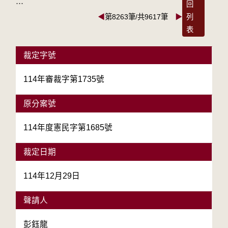
:::
回
◀
第8263筆/共9617筆
▶
列
表
裁定字號
114年審裁字第1735號
原分案號
114年度憲民字第1685號
裁定日期
114年12月29日
聲請人
彭鈺龍