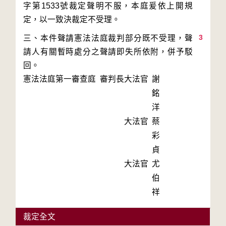
字第1533號裁定聲明不服，本庭爰依上開規
3
三、本件聲請憲法法庭裁判部分既不受理，聲
請人有關暫時處分之聲請即失所依附，併予駁
回。
憲法法庭第一審查庭 審判長
大法官
謝
銘
洋
大法官
蔡
彩
貞
大法官
尤
伯
祥
裁定全文