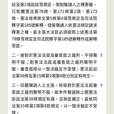
段及第2項前段等規定，限制聲請人之釋憲權，
已牴觸憲法第78條、第171條第2項、第173
條、憲法增修條文第5條第4項等規定及司法院
釋字第185號解釋，侵害聲請人依憲法規定請求
釋憲之權，爰主張大法官必須按照上述憲法第
78條等規定及司法院釋字第185號解釋作成解釋
2
二、按對於憲法法庭及審查庭之裁判，不得聲
明不服；對憲法法庭或審查庭之裁判聲明不
服，審查庭得以一致決裁定不受理；憲法訴訟
3
三、綜觀聲請人之主張，核係對於憲法法庭審
查庭之裁判聲明不服，故本件聲請與上開憲法
訴訟法第39條規定有違，且無從補正，爰依同
法第15條第2項第6款規定，以一致決裁定不受
理。