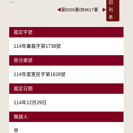
:::
回
◀
第8255筆/共9617筆
▶
列
表
裁定字號
114年審裁字第1738號
原分案號
114年度憲民字第1628號
裁定日期
114年12月29日
聲請人
甲