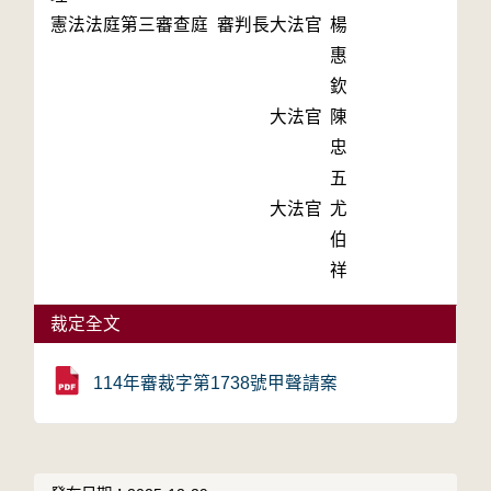
憲法法庭第三審查庭 審判長
大法官
楊
惠
欽
大法官
陳
忠
五
大法官
尤
伯
祥
裁定全文
114年審裁字第1738號甲聲請案