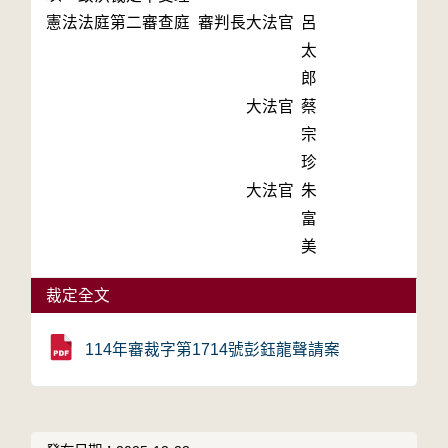
憲法法庭第二審查庭 審判長
大法官
呂
太
郎
大法官
蔡
宗
珍
大法官
朱
富
美
裁定全文
114年審裁字第1714號彭鈺龍聲請案