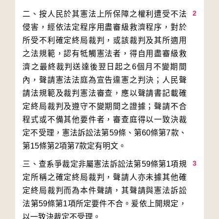
2
二、按人民於其憲法上所保障之權利遭受不法
侵害，經依法定程序用盡審級救濟程序，對於
所受不利確定終局裁判，或該裁判及其所適用
之法規範，認有牴觸憲法者，得自用盡審級救
濟之最終裁判送達後翌日起之6個月不變期間
內，聲請憲法法庭為宣告違憲之判決；人民聲
請法規範及裁判憲法審查，應以聲請書記載確
定終局裁判及遵守不變期間之證據；聲請不合
程式或不備其他要件者，審查庭得以一致決裁
定不受理，憲法訴訟法第59條、第60條第7款、
3
三、查系爭裁定非屬憲法訴訟法第59條第1項規
定所稱之確定終局裁判，聲請人亦未據其他確
定終局裁判而為本件聲請，其聲請與憲法訴訟
法第59條第1項所定要件不合。爰依上開規定，
以一致決裁定不受理。