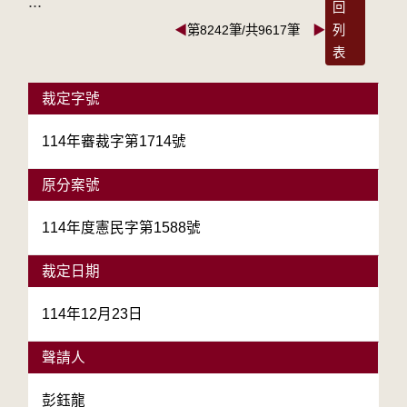
:::
回
◀
第8242筆/共9617筆
▶
列
表
裁定字號
114年審裁字第1714號
原分案號
114年度憲民字第1588號
裁定日期
114年12月23日
聲請人
彭鈺龍