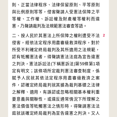
則、正當法律程序、法律保留原則、平等原則
與比例原則等等，侵害聲請人受憲法保障之平
等權、工作權、訴訟權及財產權等權利而違
2
二、按人民於其憲法上所保障之權利遭受不法
侵害，經依法定程序用盡審級救濟程序，對於
所受不利確定終局裁判及其所適用之法規範，
認有牴觸憲法者，得聲請憲法法庭為宣告違憲
之判決，憲法訴訟法(下稱憲訴法)第59條第1項
定有明文；該條項所定裁判憲法審查制度，係
賦予人民就其依法定程序用盡審級救濟之案
件，認確定終局裁判就其據為裁判基礎之法律
之解釋、適用，有誤認或忽略相關基本權利重
要意義與關聯性，或違反通常情況下所理解之
憲法價值等牴觸憲法之情形時，得聲請憲法法
庭就該確定終局裁判為宣告違憲之判決。又人