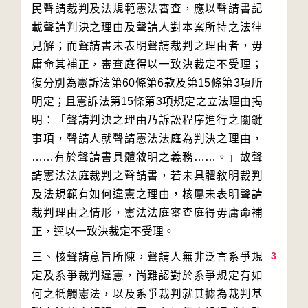
民聲請裁判及法規範憲法審查，應以聲請書記
載聲請判決之理由及聲請人對本案所持之法律
見解；而聲請書未表明聲請裁判之理由者，毋
庸命其補正，審查庭得以一致決裁定不受理；
復分別為憲訴法第60條第6款及第15條第3項所
明定；且憲訴法第15條第3項規定之立法理由揭
明：「聲請判決之理由乃訴訟程序進行之關鍵
事項，聲請人就聲請憲法法庭為判決之理由，
……有於聲請書具體敘明之義務……。」故聲
請憲法法庭裁判之聲請書，若未具體敘明裁判
及法規範有如何違憲之理由，核屬未表明聲請
裁判理由之情形，憲法法庭審查庭得毋庸命補
3
三、核聲請意旨所陳，聲請人無非泛言系爭規
定及系爭裁判違憲，尚難認對於系爭規定有如
何之牴觸憲法，以及系爭裁判就其據為裁判基