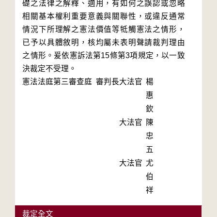
礎之法律之解釋、適用，有如何之誤認或忽略
相關基本權利重要意義與關聯性，或違反通常
情況下所理解之憲法價值等牴觸憲法之情形，
已予以具體敘明，核均屬未表明聲請裁判理由
之情形。爰依憲訴法第15條第3項規定，以一致
決裁定不受理。
憲法法庭第三審查庭 審判長
大法官
楊
惠
欽
大法官
陳
忠
五
大法官
尤
伯
祥
裁定全文