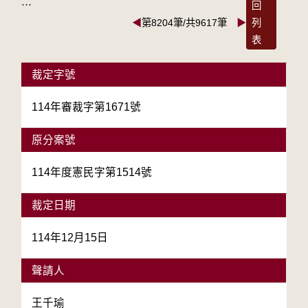
:::
回
◀
第8204筆/共9617筆
▶
列
表
裁定字號
114年審裁字第1671號
原分案號
114年度憲民字第1514號
裁定日期
114年12月15日
聲請人
王千瑜