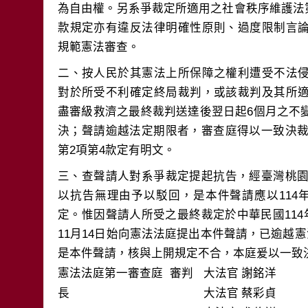
為自由權。另系爭裁定所適用之社會秩序維護法第2
款規定亦有違反法律明確性原則、過度限制言
二、按人民於其憲法上所保障之權利遭受不法
對於所受不利確定終局裁判，或該裁判及其所
盡審級救濟之最終裁判送達後翌日起6個月之不
決；聲請逾越法定期限者，審查庭得以一致決裁
三、查聲請人對系爭裁定提起抗告，經臺灣桃園
以抗告無理由予以駁回，是本件聲請應以114
定。惟因聲請人所受之最終裁定於中華民國114
11月14日始向憲法法庭提出本件聲請，已逾越憲
是本件聲請，核與上開規定不合，本庭爰以一致
憲法法庭第一審查庭 審判
大法官
謝銘洋
長
大法官
蔡彩貞