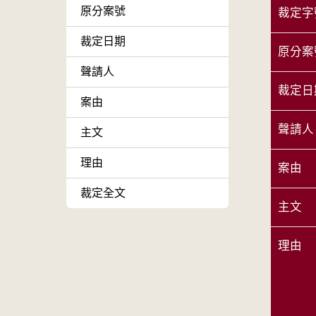
原分案號
裁定字
裁定日期
原分案
聲請人
裁定日
案由
聲請人
主文
理由
案由
裁定全文
主文
理由