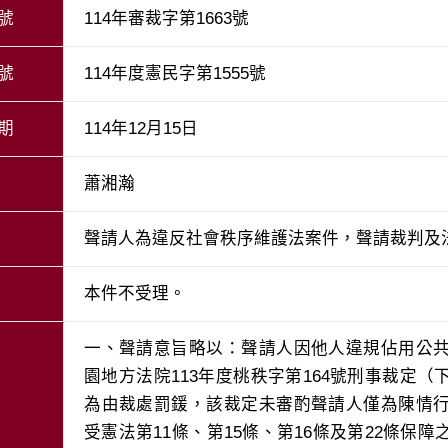
號
114年審裁字第1663號
號
114年度憲民字第1555號
期
114年12月15日
蕭湘瀚
聲請人為違反社會秩序維護法案件，聲請裁判及
本件不受理。
一、聲請意旨略以：聲請人因他人違規佔用公
園地方法院113年度桃秩字第164號刑事裁定
為由裁處罰鍰，該裁定未審酌聲請人僅為陳情
受憲法第11條、第15條、第16條及第22條保