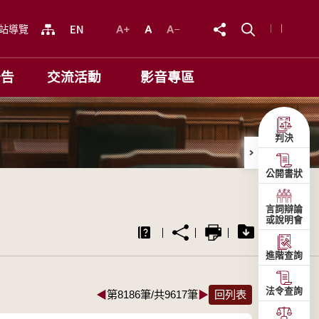
站導覽
公告
交流活動
影音專區
判決
公開書狀
言詞辯論
或說明會
進階查詢
法令查詢
◀
第8186筆/共9617筆
▶
回列表