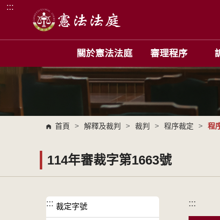
:::
跳到主要內容區塊
關於憲法法庭
審理程序
首頁
>
解釋及裁判
>
裁判
>
程序裁定
>
程
114年審裁字第1663號
:::
:::
裁定字號