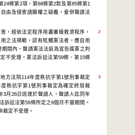
4條第2項、第68條第2款及第85條第1
論自由及侵害請願權之疑義，爰併聲請法
侵害，經依法定程序用盡審級救濟程序，
2
適用之法規範，認有牴觸憲法者，應自用
變期間內，聲請憲法法庭為宣告違憲之判
定不受理，憲法訴訟法第59條、第15條
地方法院114年度秩抗字第1號刑事裁定
3
年度秩抗字第1號刑事裁定為確定終局裁
年3月26日送達於聲請人，聲請人迄同年
法訴訟法第59條所定之6個月不變期間。
決裁定不受理。