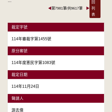
:::
回
◀
第7981筆/共9617筆
▶
列
表
裁定字號
114年審裁字第1455號
原分案號
114年度憲民字第1083號
裁定日期
114年11月24日
聲請人
游志偉