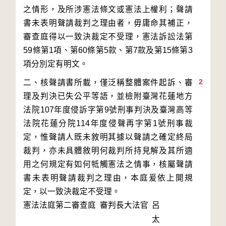
之情形，及所涉憲法條文或憲法上權利；聲請
書未表明聲請裁判之理由者，毋庸命其補正，
審查庭得以一致決裁定不受理，憲法訴訟法第
59條第1項、第60條第5款、第7款及第15條第3
2
二、核聲請書所載，僅泛稱整體案件起訴、審
理及判決已失公平等語，並檢附臺灣花蓮地方
法院107年度侵訴字第9號刑事判決及臺灣高等
法院花蓮分院114年度侵聲再字第1號刑事裁
定，惟聲請人既未敘明其據以聲請之確定終局
裁判，亦未具體敘明何裁判所持見解及其所適
用之何規定有如何牴觸憲法之情事，核屬聲請
書未表明聲請裁判之理由，本庭爰依上開規
定，以一致決裁定不受理。
憲法法庭第二審查庭 審判長
大法官
呂
太