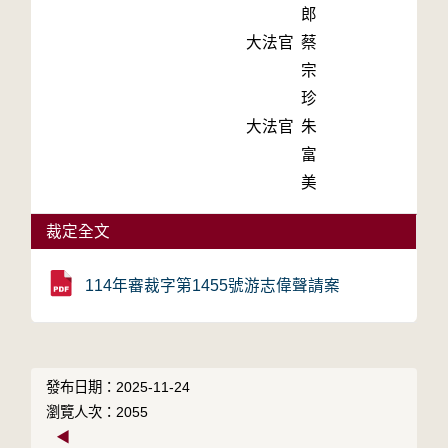
郎
大法官
蔡
宗
珍
大法官
朱
富
美
裁定全文
114年審裁字第1455號游志偉聲請案
發布日期：2025-11-24
瀏覽人次：2055
◀