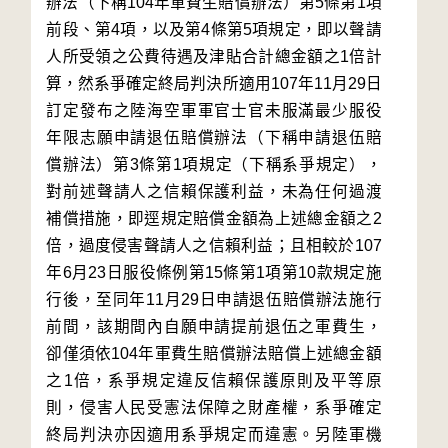
辦法（下稱104年軍費生賠償辦法）第5條第1項
前段、第4項，以及第4條第5項規定，即以聲請
人所受領之公費待遇及津貼合計總金額之1倍計
算，然系爭確定終局判決所適用107年11月29日
訂定發布之陸海空軍軍官士官未服滿最少服役
年限志願申請退伍賠償辦法（下稱申請退伍賠
償辦法）第3條第1項規定（下稱系爭規定），
對前述聲請人之信賴保護利益，未為任何過渡
補償措施，即逕規定賠償金額為上述總金額之2
倍，過度侵害聲請人之信賴利益；且相較於107
年6月23日服役條例第15條第1項第10款規定施
行後，至同年11月29日申請退伍賠償辦法施行
前間，該期間內自願申請提前退伍之軍費生，
卻僅須依104年軍費生賠償辦法賠償上述總金額
之1倍，系爭規定違反信賴保護原則及平等原
則，侵害人民受憲法保障之財產權，系爭確定
終局判決亦因適用系爭規定而違憲。另陸軍機