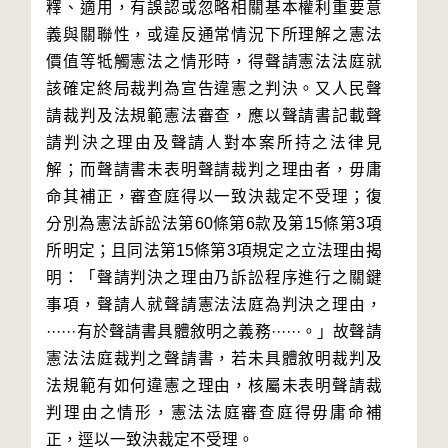
釋、適用，有誤認或忽略相關基本權利重要意
義與關聯性，或違反通常情況下所理解之憲法
價值等牴觸憲法之情形時，得聲請憲法法庭就
該確定終局裁判為宣告違憲之判決。又人民聲
請裁判及法規範憲法審查，應以聲請書記載聲
請判決之理由及聲請人對本案所持之法律見
解；而聲請書未表明聲請裁判之理由者，毋庸
命其補正，審查庭得以一致決裁定不受理；復
分別為憲法訴訟法第60條第6款及第15條第3項
所明定；且同法第15條第3項規定之立法理由揭
明：「聲請判決之理由乃訴訟程序進行之關鍵
事項，聲請人就聲請憲法法庭為判決之理由，
······有於聲請書具體敘明之義務······。」故聲請
憲法法庭裁判之聲請書，若未具體敘明裁判及
法規範有如何違憲之理由，核屬未表明聲請裁
判理由之情形，憲法法庭審查庭得毋庸命補