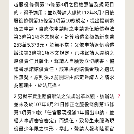
越服役條例第15條第3項之授權意旨及規範目
的，得予適用；並以聲請人係於112年8月7日依
服役條例第15條第1項第10款規定，提出提前退
伍之申請，自應依申請時之申請退伍賠償辦法
第3條第1項本文規定，計算賠償金額為新臺幣
253萬5,373元，並無不當；又依申請退伍賠償
辦法第3條第1項本文規定，已將聲請人違約之
賠償責任具體化，聲請人自願簽立切結書、協
議書承諾賠償責任，該筆違約賠償金額之適法
性無疑。原判決以前開理由認定聲請人之請求
7
2.另就軍費生賠償辦法之法規沿革以觀，該辦法
並未及於107年6月21日修正之服役條例第15條
第1項第10款「任官服現役滿1年提出申請，並
經人事評審會審定」而退伍，致發生未服滿現
役最少年限之情形。準此，聲請人報考陸軍官