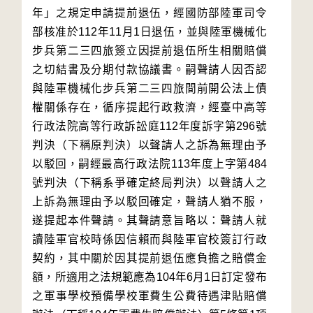
年」之規定申請提前退伍，經國防部陸軍司令
部核准於112年11月1日退伍，並與陸軍機械化
步兵第二三四旅簽立因提前退伍所生相關賠償
之切結書及分期付款協議書。嗣聲請人因否認
與陸軍機械化步兵第二三四旅間前開公法上債
權關係存在，循序提起行政救濟，經臺中高等
行政法院高等行政訴訟庭112年度訴字第296號
判決（下稱原判決）以聲請人之訴為無理由予
以駁回，嗣經最高行政法院113年度上字第484
號判決（下稱系爭確定終局判決）以聲請人之
上訴為無理由予以駁回確定，聲請人猶不服，
遂提起本件聲請。其聲請意旨略以：聲請人就
讀陸軍官校時係因信賴而與陸軍官校簽訂行政
契約，其中關於因其提前退伍應負擔之賠償金
額，所適用之法規範應為104年6月1日訂定發布
之軍事學校預備學校軍費生公費待遇津貼賠償