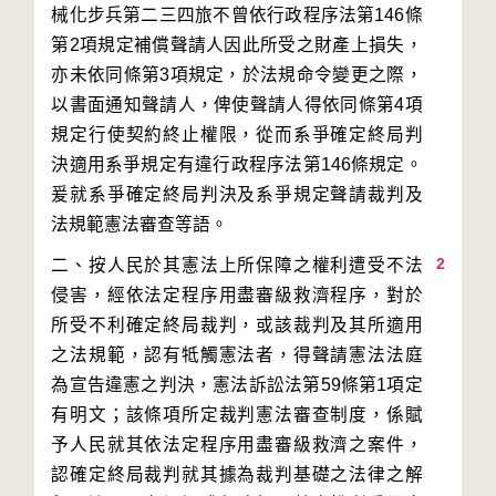
械化步兵第二三四旅不曾依行政程序法第146條
第2項規定補償聲請人因此所受之財產上損失，
亦未依同條第3項規定，於法規命令變更之際，
以書面通知聲請人，俾使聲請人得依同條第4項
規定行使契約終止權限，從而系爭確定終局判
決適用系爭規定有違行政程序法第146條規定。
爰就系爭確定終局判決及系爭規定聲請裁判及
2
二、按人民於其憲法上所保障之權利遭受不法
侵害，經依法定程序用盡審級救濟程序，對於
所受不利確定終局裁判，或該裁判及其所適用
之法規範，認有牴觸憲法者，得聲請憲法法庭
為宣告違憲之判決，憲法訴訟法第59條第1項定
有明文；該條項所定裁判憲法審查制度，係賦
予人民就其依法定程序用盡審級救濟之案件，
認確定終局裁判就其據為裁判基礎之法律之解