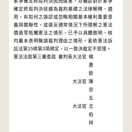
系爭確定終局判決因而違憲，亦難認對於系爭
確定終局判決就據為裁判基礎之法律解釋、適
用，有如何之誤認或忽略相關基本權利重要意
義與關聯性，或違反通常情況下所理解之憲法
價值等牴觸憲法之情形，已予以具體敘明，核
均屬未表明聲請裁判理由之情形。爰依憲法訴
訟法第15條第3項規定，以一致決裁定不受理。
憲法法庭第三審查庭 審判長
大法官
楊
惠
欽
大法官
陳
忠
五
大法官
尤
伯
祥