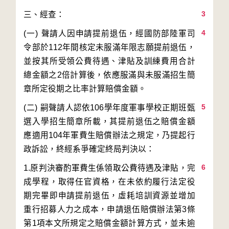
3
4
(一)	聲請人因申請提前退伍，經國防部陸軍司
令部於112年間核定未服滿年限志願提前退伍，
並按其所受領公費待遇、津貼及訓練費用合計
總金額之2倍計算後，依應服滿與未服滿招生簡
5
(二)	嗣聲請人認依106學年度軍事學校正期班甄
選入學招生簡章所載，其提前退伍之賠償金額
應適用104年軍費生賠償辦法之規定，乃提起行
6
1.原判決審酌軍費生係領取公費待遇及津貼，完
成學程，取得任官資格，在未依約履行法定役
期完畢即申請提前退伍，虛耗培訓資源並增加
重行招募人力之成本，申請退伍賠償辦法第3條
第1項本文所規定之賠償金額計算方式，並未逾