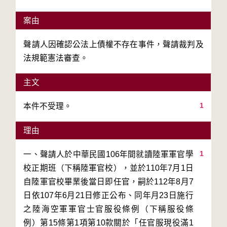
案由
聲請人因確認公法上債權不存在事件，聲請裁判及
法規範憲法審查。
主文
1
本件不受理。
理由
1
一、聲請人於中華民國106年間就讀陸軍軍官學
校正期班（下稱陸軍官校），並於110年7月1日
自陸軍官校畢業後當日即任官，嗣於112年8月7
日依107年6月21日修正公布、同年月23日施行
之陸海空軍軍官士官服役條例（下稱服役條
例）第15條第1項第10款關於「任官服現役滿1