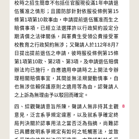
校時之招生簡章不包括任官服現役滿1年申請退
伍獲准之情形；且國防部針對依服役條例第15
條第1項第10款事由，申請提前退伍獲准而生之
賠償事項，已經立法選擇許以行政契約設定分
期清償之法律關係，與軍費生受領公費接受軍
校教育之行政契約無涉；又聲請人於112年8月7
日提出提前退伍之申請，彼時服役條例第15條
第1項第10款、第2項、第3項，及申請退伍賠償
辦法均已施行，自應適用申請時之上開法令辦
理相關賠償事宜，其間並無法規變動情事，自
也無涉信賴保護原則之適用等為由，認聲請人
8
四、綜觀聲請意旨所陳，聲請人無非持其主觀
意見，泛言系爭規定違憲，以及就系爭確定終
局判決關於認事用法之當否泛為指摘，尚難認
已具體敘明系爭規定有如何之牴觸憲法，並致