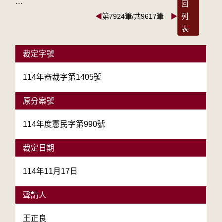
:::
回
◀
第7924筆/共9617筆
▶
列
表
裁定字號
114年審裁字第1405號
原分案號
114年度憲民字第990號
裁定日期
114年11月17日
聲請人
王正良