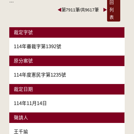
:::
回
◀
第7911筆/共9617筆
▶
列
表
裁定字號
114年審裁字第1392號
原分案號
114年度憲民字第1235號
裁定日期
114年11月14日
聲請人
王千瑜