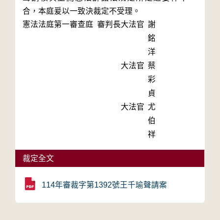
合，本庭爰以一致決裁定不受理。
憲法法庭第一審查庭 審判長
大法官
謝
銘
洋
大法官
蔡
彩
貞
大法官
尤
伯
祥
裁定全文
114年審裁字第1392號王千瑜聲請案