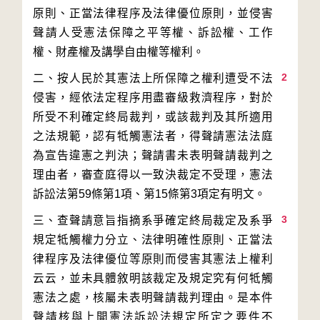
原則、正當法律程序及法律優位原則，並侵害
聲請人受憲法保障之平等權、訴訟權、工作
2
二、按人民於其憲法上所保障之權利遭受不法
侵害，經依法定程序用盡審級救濟程序，對於
所受不利確定終局裁判，或該裁判及其所適用
之法規範，認有牴觸憲法者，得聲請憲法法庭
為宣告違憲之判決；聲請書未表明聲請裁判之
理由者，審查庭得以一致決裁定不受理，憲法
3
三、查聲請意旨指摘系爭確定終局裁定及系爭
規定牴觸權力分立、法律明確性原則、正當法
律程序及法律優位等原則而侵害其憲法上權利
云云，並未具體敘明該裁定及規定究有何牴觸
憲法之處，核屬未表明聲請裁判理由。是本件
聲請核與上開憲法訴訟法規定所定之要件不