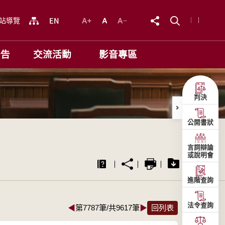
站導覽
公告
交流活動
影音專區
判決
公開書狀
言詞辯論
或說明會
進階查詢
法令查詢
◀
第7787筆/共9617筆
▶
回列表