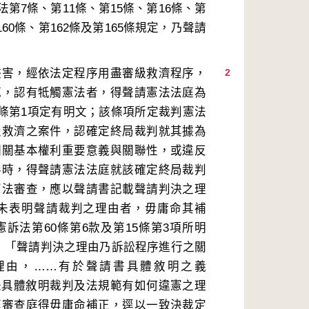
7條、第11條、第15條、第16條、第
160條、第162條及第165條規定，乃聲請
侵害，經依法定程序用盡審級救濟程序，
2
範，認有牴觸憲法者，得聲請憲法法庭為
9條第1項定有明文；該條項所定裁判憲法
級救濟之案件，認確定終局裁判就其據為
相關基本權利重要意義與關聯性，或違反
形時，得聲請憲法法庭就該確定終局裁判
憲法審查，應以聲請書記載聲請判決之理
未表明聲請裁判之理由者，毋庸命其補
訴法第60條第6款及第15條第3項所明
明：「聲請判決之理由乃訴訟程序進行之關
理由，……有於聲請書具體敘明之義
未具體敘明裁判及法規範有如何違憲之理
庭審查庭得毋庸命補正，逕以一致決裁定