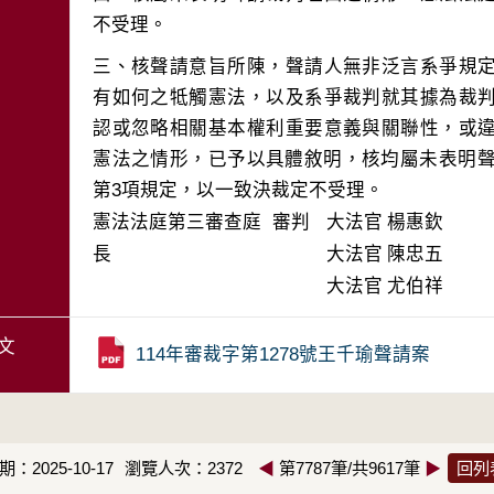
三、核聲請意旨所陳，聲請人無非泛言系爭規
有如何之牴觸憲法，以及系爭裁判就其據為裁
認或忽略相關基本權利重要意義與關聯性，或
憲法之情形，已予以具體敘明，核均屬未表明聲
第3項規定，以一致決裁定不受理。
憲法法庭第三審查庭 審判
大法官
楊惠欽
長
大法官
陳忠五
大法官
尤伯祥
文
114年審裁字第1278號王千瑜聲請案
：2025-10-17
瀏覽人次：2372
◀
第7787筆/共9617筆
▶
回列