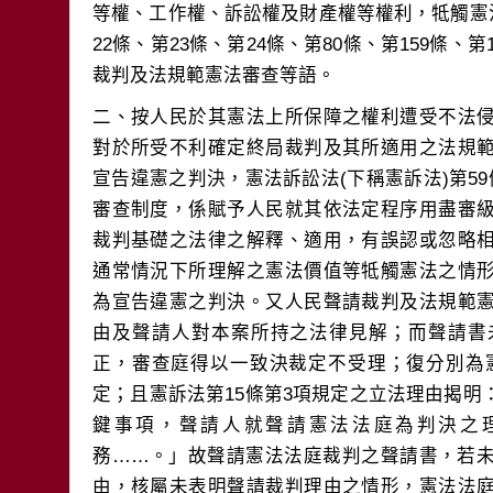
等權、工作權、訴訟權及財產權等權利，牴觸憲法第
22條、第23條、第24條、第80條、第159條、第
二、按人民於其憲法上所保障之權利遭受不法
對於所受不利確定終局裁判及其所適用之法規
宣告違憲之判決，憲法訴訟法(下稱憲訴法)第5
審查制度，係賦予人民就其依法定程序用盡審
裁判基礎之法律之解釋、適用，有誤認或忽略
通常情況下所理解之憲法價值等牴觸憲法之情
為宣告違憲之判決。又人民聲請裁判及法規範
由及聲請人對本案所持之法律見解；而聲請書
正，審查庭得以一致決裁定不受理；復分別為憲
定；且憲訴法第15條第3項規定之立法理由揭
鍵事項，聲請人就聲請憲法法庭為判決之
務……。」故聲請憲法法庭裁判之聲請書，若
由，核屬未表明聲請裁判理由之情形，憲法法