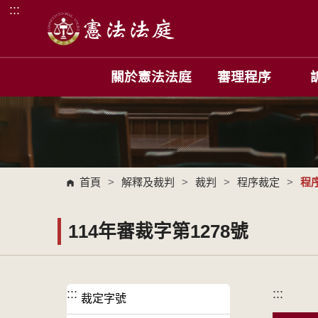
:::
跳到主要內容區塊
關於憲法法庭
審理程序
首頁
>
解釋及裁判
>
裁判
>
程序裁定
>
程
114年審裁字第1278號
:::
:::
裁定字號