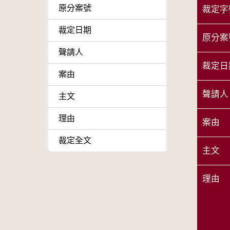
原分案號
裁定字
裁定日期
原分案
聲請人
裁定日
案由
聲請人
主文
理由
案由
裁定全文
主文
理由