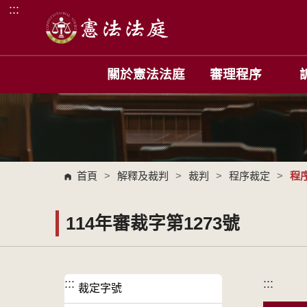
:::
跳到主要內容區塊
關於憲法法庭
審理程序
首頁
>
解釋及裁判
>
裁判
>
程序裁定
>
程
114年審裁字第1273號
:::
:::
裁定字號