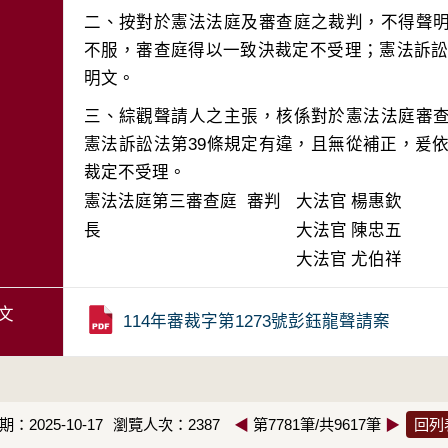
二、按對於憲法法庭及審查庭之裁判，不得聲
不服，審查庭得以一致決裁定不受理；憲法訴訟法
三、綜觀聲請人之主張，核係對於憲法法庭審
憲法訴訟法第39條規定有違，且無從補正，爰依
裁定不受理。
憲法法庭第三審查庭 審判
大法官
楊惠欽
長
大法官
陳忠五
大法官
尤伯祥
文
114年審裁字第1273號彭鈺龍聲請案
：2025-10-17
瀏覽人次：2387
◀
第7781筆/共9617筆
▶
回列