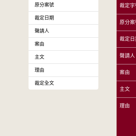
原分案號
裁定字
裁定日期
原分案
聲請人
裁定日
案由
聲請人
主文
理由
案由
裁定全文
主文
理由