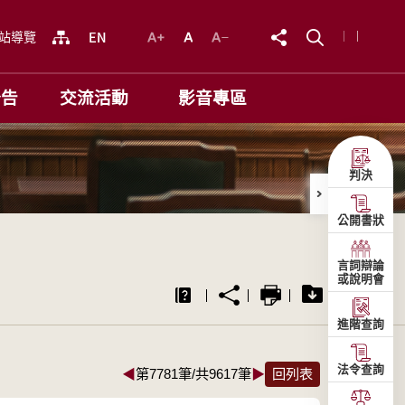
站導覽
公告
交流活動
影音專區
判決
公開書狀
言詞辯論
或說明會
進階查詢
法令查詢
◀
第7781筆/共9617筆
▶
回列表