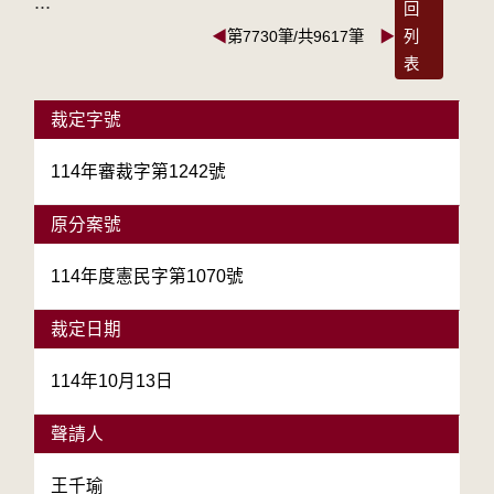
:::
回
◀
第7730筆/共9617筆
▶
列
表
裁定字號
114年審裁字第1242號
原分案號
114年度憲民字第1070號
裁定日期
114年10月13日
聲請人
王千瑜