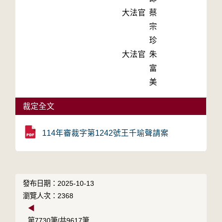
大法官
蔡
宗
珍
大法官
朱
富
美
裁定全文
114年審裁字第1242號王千瑜聲請案
發布日期：2025-10-13
瀏覽人次：2368
◀
第7730筆/共9617筆