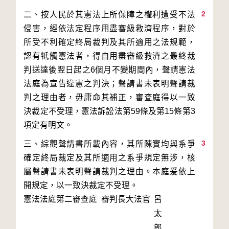
2
二、按人民於其憲法上所保障之權利遭受不法
侵害，經依法定程序用盡審級救濟程序，對於
所受不利確定終局裁判及其所適用之法規範，
認有牴觸憲法者，得自用盡審級救濟之最終裁
判送達後翌日起之6個月不變期間內，聲請憲法
法庭為宣告違憲之判決；聲請書未表明聲請裁
判之理由者，毋庸命其補正，審查庭得以一致
決裁定不受理，憲法訴訟法第59條及第15條第3
3
三、綜觀聲請書所載內容，其所陳實均與系爭
確定終局裁定及其所適用之系爭規定無涉，核
屬聲請書未表明聲請裁判之理由。本庭爰依上
開規定，以一致決裁定不受理。
憲法法庭第二審查庭 審判長
大法官
呂
太
郎