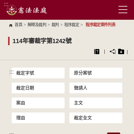
:::
跳到主要內容區塊
首頁
>
解釋及裁判
>
裁判
>
程序裁定
>
程序裁定案件列表
114年審裁字第1242號
:::
裁定字號
原分案號
裁定日期
聲請人
案由
主文
理由
裁定全文