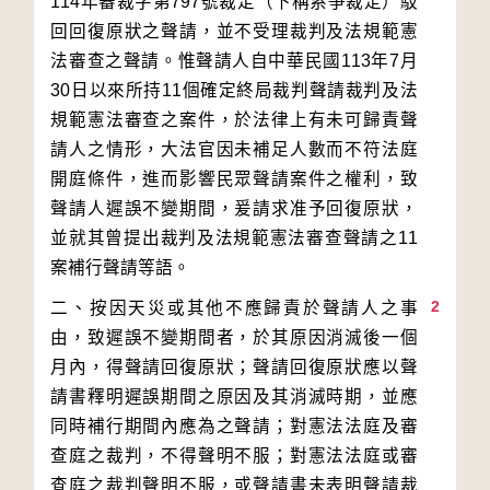
114年審裁字第797號裁定（下稱系爭裁定）駁
回回復原狀之聲請，並不受理裁判及法規範憲
法審查之聲請。惟聲請人自中華民國113年7月
30日以來所持11個確定終局裁判聲請裁判及法
規範憲法審查之案件，於法律上有未可歸責聲
請人之情形，大法官因未補足人數而不符法庭
開庭條件，進而影響民眾聲請案件之權利，致
聲請人遲誤不變期間，爰請求准予回復原狀，
並就其曾提出裁判及法規範憲法審查聲請之11
2
二、按因天災或其他不應歸責於聲請人之事
由，致遲誤不變期間者，於其原因消滅後一個
月內，得聲請回復原狀；聲請回復原狀應以聲
請書釋明遲誤期間之原因及其消滅時期，並應
同時補行期間內應為之聲請；對憲法法庭及審
查庭之裁判，不得聲明不服；對憲法法庭或審
查庭之裁判聲明不服，或聲請書未表明聲請裁