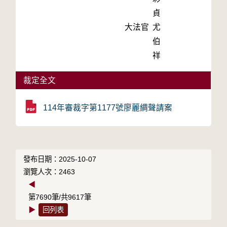
貞
大法官
尤
伯
祥
裁定全文
114年審裁字第1177號廖麗綢聲請案
發布日期：2025-10-07
瀏覽人次：2463
◀
第7690筆/共9617筆
▶
回列表