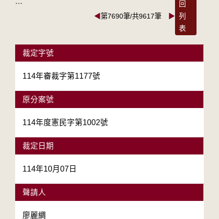
:::
回
◀
第7690筆/共9617筆
▶
列
表
裁定字號
114年審裁字第1177號
原分案號
114年度憲民字第1002號
裁定日期
114年10月07日
聲請人
廖麗綢