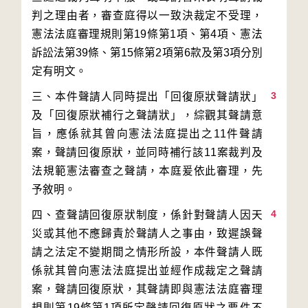
判之理由者，審查庭得以一致決裁定不受理，
憲法法庭審理規則第19條第1項、第4項、憲法
訴訟法第39條、第15條第2項第6款及第3項分別
3
三、本件聲請人同時提出「回復原狀聲請狀」
及「回復原狀補行之聲請狀」，綜觀其聲請意
旨，應係就其曾向憲法法庭提出之11件聲請
案，聲請回復原狀，並同時補行該11案裁判及
法規範憲法審查之聲請，本庭爰依此審理，先
4
四、查聲請回復原狀制度，係針對聲請人因天
災或其他不應歸責於聲請人之事由，致遲誤聲
請之法定不變期間之情形所設，本件聲請人既
係就其曾向憲法法庭提出並經作成裁定之聲請
案，聲請回復原狀，其聲請即與憲法法庭審理
規則第19條第1項所定聲請回復原狀之要件不