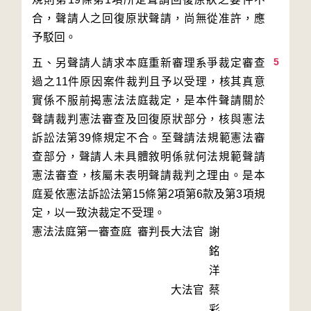
合，聲請人之回復原狀聲請，尚無從准許，應
5
五、另聲請人請求本庭重新審理系爭裁定審查
過之11件原因案件裁判且予以受理，核其真意
實係不服前揭憲法法庭裁定，是本件聲請關於
聲請裁判憲法審查及回復原狀部分，核與憲法
訴訟法第39條規定不合。至聲請法規範憲法審
查部分，聲請人未具體敘明係就何法規範聲請
憲法審查，核屬未表明聲請裁判之理由。是本
庭爰依憲法訴訟法第15條第2項第6款及第3項規
定，以一致決裁定不受理。
憲法法庭第一審查庭 審判長
大法官
謝
銘
洋
大法官
蔡
彩