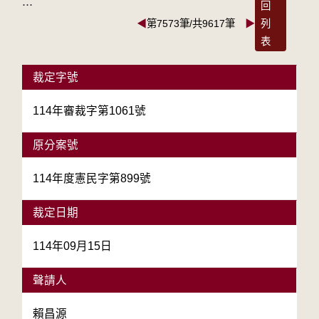
:::
回
◀
第7573筆/共9617筆
▶
列
表
裁定字號
114年審裁字第1061號
原分案號
114年度憲民字第899號
裁定日期
114年09月15日
聲請人
賴昌源