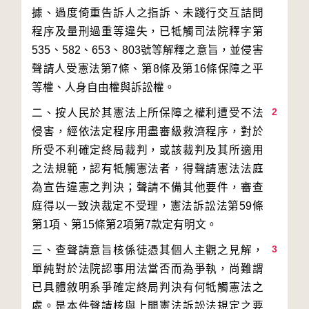
據、過度倚重告訴人之指訴、未踐行交互詰問
程序及量刑過重等違失，已牴觸司法院釋字第
535、582、653、803號等解釋之意旨，並侵害
聲請人受憲法第7條、第8條及第16條保障之平
2
二、按人民於其憲法上所保障之權利遭受不法
侵害，經依法定程序用盡審級救濟程序，對於
所受不利確定終局裁判，或該裁判及其所適用
之法規範，認有牴觸憲法者，得聲請憲法法庭
為宣告違憲之判決；聲請不備其他要件，審查
庭得以一致決裁定不受理，憲法訴訟法第59條
3
三、查聲請意旨核係徒憑其個人主觀之見解，
單純對於法院認事用法當否而為爭執，尚難謂
已具體敘明系爭確定終局判決有何牴觸憲法之
處。是本件聲請核與上開憲法訴訟法規定之要