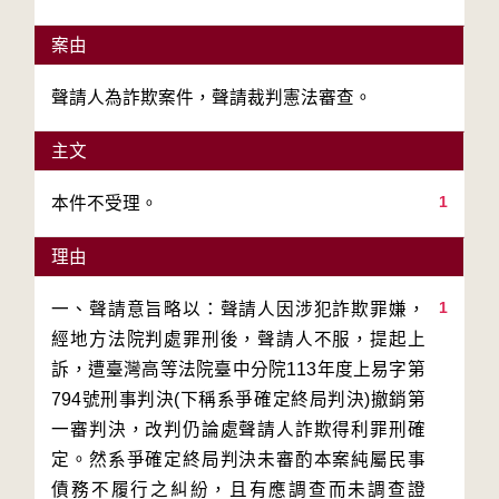
案由
聲請人為詐欺案件，聲請裁判憲法審查。
主文
1
本件不受理。
理由
1
一、聲請意旨略以：聲請人因涉犯詐欺罪嫌，
經地方法院判處罪刑後，聲請人不服，提起上
訴，遭臺灣高等法院臺中分院113年度上易字第
794號刑事判決(下稱系爭確定終局判決)撤銷第
一審判決，改判仍論處聲請人詐欺得利罪刑確
定。然系爭確定終局判決未審酌本案純屬民事
債務不履行之糾紛，且有應調查而未調查證