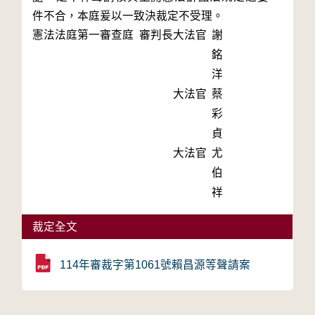
件不合，本庭爰以一致決裁定不受理。
憲法法庭第一審查庭 審判長
大法官
謝
銘
洋
大法官
蔡
彩
貞
大法官
尤
伯
祥
裁定全文
114年審裁字第1061號賴昌源等聲請案