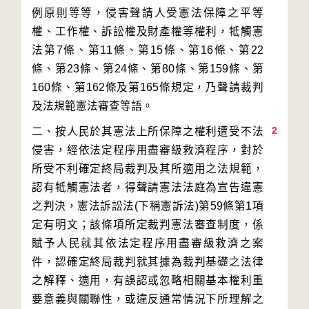
例原則等等，侵害聲請人受憲法保障之平等
權、工作權、訴訟權及財產權等權利，牴觸憲
法第7條、第11條、第15條、第16條、第22
條、第23條、第24條、第80條、第159條、第
160條、第162條及第165條規定，乃聲請裁判
2
二、按人民於其憲法上所保障之權利遭受不法
侵害，經依法定程序用盡審級救濟程序，對於
所受不利確定終局裁判及其所適用之法規範，
認有牴觸憲法者，得聲請憲法法庭為宣告違憲
之判決，憲法訴訟法(下稱憲訴法)第59條第1項
定有明文；該條項所定裁判憲法審查制度，係
賦予人民就其依法定程序用盡審級救濟之案
件，認確定終局裁判就其據為裁判基礎之法律
之解釋、適用，有誤認或忽略相關基本權利重
要意義與關聯性，或違反通常情況下所理解之