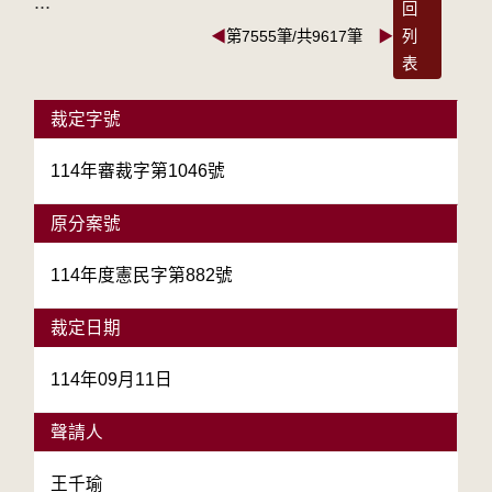
:::
回
◀
第7555筆/共9617筆
▶
列
表
裁定字號
114年審裁字第1046號
原分案號
114年度憲民字第882號
裁定日期
114年09月11日
聲請人
王千瑜