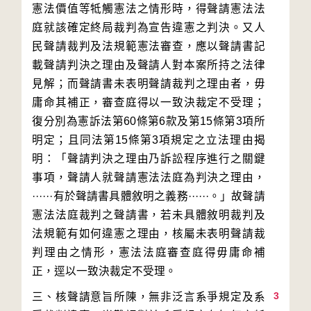
憲法價值等牴觸憲法之情形時，得聲請憲法法
庭就該確定終局裁判為宣告違憲之判決。又人
民聲請裁判及法規範憲法審查，應以聲請書記
載聲請判決之理由及聲請人對本案所持之法律
見解；而聲請書未表明聲請裁判之理由者，毋
庸命其補正，審查庭得以一致決裁定不受理；
復分別為憲訴法第60條第6款及第15條第3項所
明定；且同法第15條第3項規定之立法理由揭
明：「聲請判決之理由乃訴訟程序進行之關鍵
事項，聲請人就聲請憲法法庭為判決之理由，
······有於聲請書具體敘明之義務······。」故聲請
憲法法庭裁判之聲請書，若未具體敘明裁判及
法規範有如何違憲之理由，核屬未表明聲請裁
判理由之情形，憲法法庭審查庭得毋庸命補
3
三、核聲請意旨所陳，無非泛言系爭規定及系