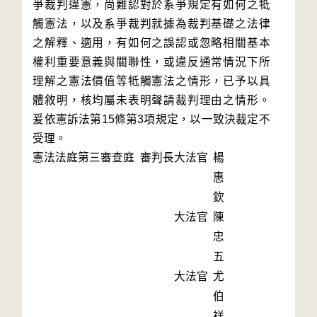
爭裁判違憲，尚難認對於系爭規定有如何之牴
觸憲法，以及系爭裁判就據為裁判基礎之法律
之解釋、適用，有如何之誤認或忽略相關基本
權利重要意義與關聯性，或違反通常情況下所
理解之憲法價值等牴觸憲法之情形，已予以具
體敘明，核均屬未表明聲請裁判理由之情形。
爰依憲訴法第15條第3項規定，以一致決裁定不
受理。
憲法法庭第三審查庭 審判長
大法官
楊
惠
欽
大法官
陳
忠
五
大法官
尤
伯
祥