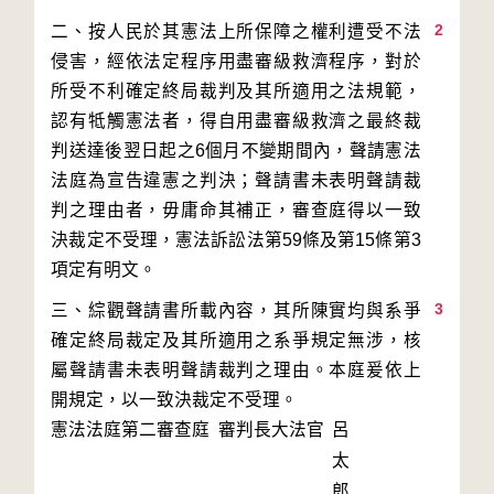
2
二、按人民於其憲法上所保障之權利遭受不法
侵害，經依法定程序用盡審級救濟程序，對於
所受不利確定終局裁判及其所適用之法規範，
認有牴觸憲法者，得自用盡審級救濟之最終裁
判送達後翌日起之6個月不變期間內，聲請憲法
法庭為宣告違憲之判決；聲請書未表明聲請裁
判之理由者，毋庸命其補正，審查庭得以一致
決裁定不受理，憲法訴訟法第59條及第15條第3
3
三、綜觀聲請書所載內容，其所陳實均與系爭
確定終局裁定及其所適用之系爭規定無涉，核
屬聲請書未表明聲請裁判之理由。本庭爰依上
開規定，以一致決裁定不受理。
憲法法庭第二審查庭 審判長
大法官
呂
太
郎