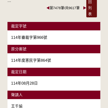
:::
回
◀
第7478筆/共9617筆
▶
列
表
裁定字號
114年審裁字第966號
原分案號
114年度憲民字第864號
裁定日期
114年08月28日
聲請人
王千瑜