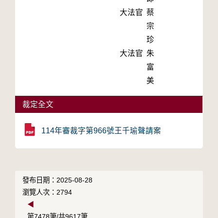
大法官
蔡
宗
珍
大法官
朱
富
美
裁定全文
114年審裁字第966號王千瑜聲請案
發布日期：2025-08-28
瀏覽人次：2794
◀
第7478筆/共9617筆