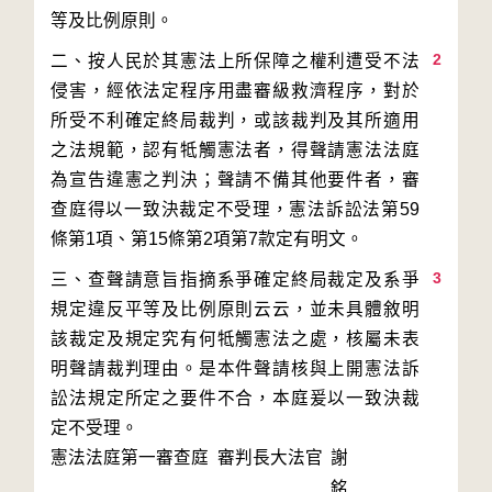
2
二、按人民於其憲法上所保障之權利遭受不法
侵害，經依法定程序用盡審級救濟程序，對於
所受不利確定終局裁判，或該裁判及其所適用
之法規範，認有牴觸憲法者，得聲請憲法法庭
為宣告違憲之判決；聲請不備其他要件者，審
查庭得以一致決裁定不受理，憲法訴訟法第59
3
三、查聲請意旨指摘系爭確定終局裁定及系爭
規定違反平等及比例原則云云，並未具體敘明
該裁定及規定究有何牴觸憲法之處，核屬未表
明聲請裁判理由。是本件聲請核與上開憲法訴
訟法規定所定之要件不合，本庭爰以一致決裁
定不受理。
憲法法庭第一審查庭 審判長
大法官
謝
銘