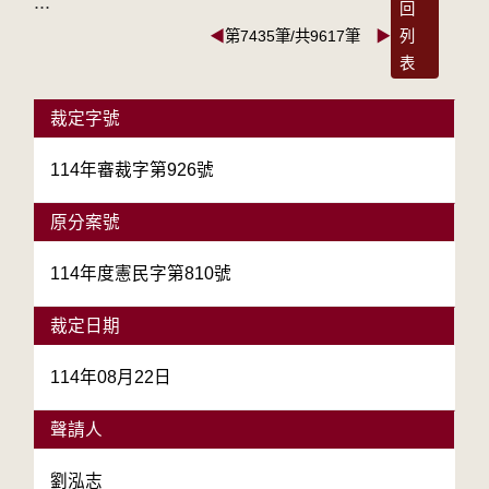
:::
回
◀
第7435筆/共9617筆
▶
列
表
裁定字號
114年審裁字第926號
原分案號
114年度憲民字第810號
裁定日期
114年08月22日
聲請人
劉泓志