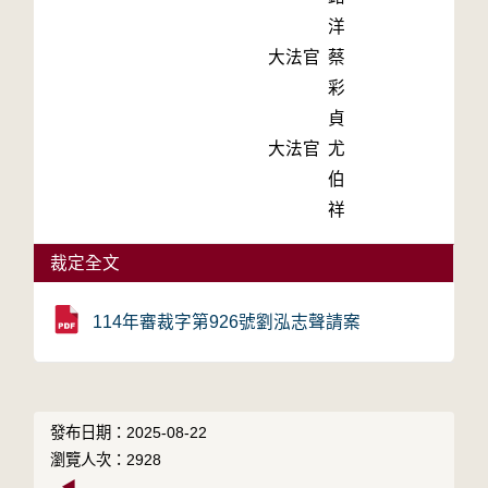
洋
大法官
蔡
彩
貞
大法官
尤
伯
祥
裁定全文
114年審裁字第926號劉泓志聲請案
發布日期：2025-08-22
瀏覽人次：2928
◀