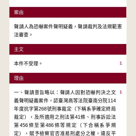
案由
聲請人為恐嚇案件聲明疑義，聲請裁判及法規範憲
法審查。
主文
1
本件不受理。
理由
1
一、聲請意旨略以：聲請人因對恐嚇判決之文
義聲明疑義案件，認臺灣高等法院臺南分院114
年度抗字第268號刑事裁定（下稱系爭確定終局
裁定），及所適用之刑法第41條、刑事訴訟法
第456條至第486條等規定（下合稱系爭規
定），賦予檢察官否准易刑處分之權，違反平