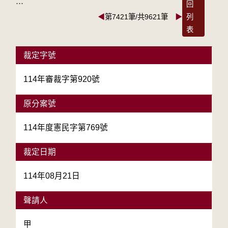
:::
回
◀
第7421筆/共9621筆
▶
列
表
裁定字號
114年審裁字第920號
原分案號
114年度憲民字第769號
裁定日期
114年08月21日
聲請人
甲