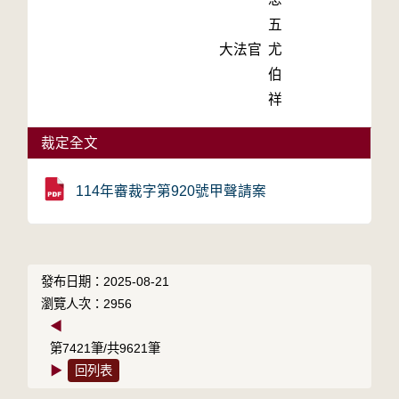
五
大法官
尤
伯
祥
裁定全文
114年審裁字第920號甲聲請案
發布日期：2025-08-21
瀏覽人次：2956
◀
第7421筆/共9621筆
▶
回列表