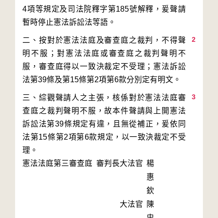
4項等規定及司法院釋字第185號解釋，爰聲請
2
二、按對於憲法法庭及審查庭之裁判，不得聲
明不服；對憲法法庭或審查庭之裁判聲明不
服，審查庭得以一致決裁定不受理；憲法訴訟
3
三、綜觀聲請人之主張，核係對於憲法法庭審
查庭之裁判聲明不服，故本件聲請與上開憲法
訴訟法第39條規定有違，且無從補正，爰依同
法第15條第2項第6款規定，以一致決裁定不受
理。
憲法法庭第三審查庭 審判長
大法官
楊
惠
欽
大法官
陳
忠