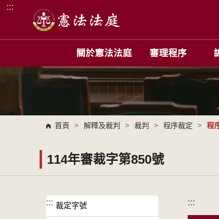
:::
跳到主要內容區塊
關於憲法法庭
審理程序
首頁
>
解釋及裁判
>
裁判
>
程序裁定
>
程
114年審裁字第850號
:::
:::
裁定字號