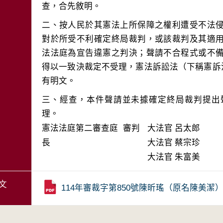
二、按人民於其憲法上所保障之權利遭受不法
對於所受不利確定終局裁判，或該裁判及其適
法法庭為宣告違憲之判決；聲請不合程式或不
得以一致決裁定不受理，憲法訴訟法（下稱憲訴法）
三、經查，本件聲請並未據確定終局裁判提出
理。
憲法法庭第二審查庭 審判
大法官
呂太郎
長
大法官
蔡宗珍
大法官
朱富美
文
114年審裁字第850號陳昕瑤（原名陳美潔