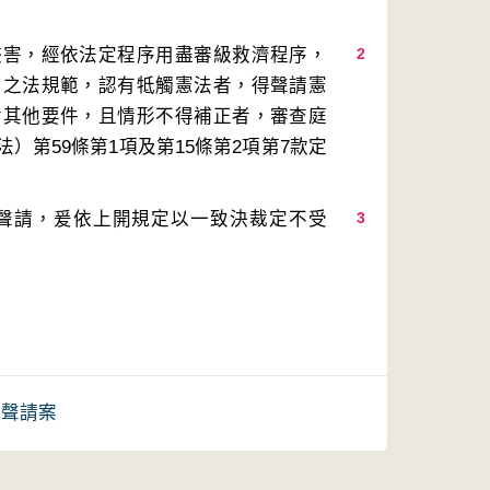
侵害，經依法定程序用盡審級救濟程序，
2
用之法規範，認有牴觸憲法者，得聲請憲
備其他要件，且情形不得補正者，審查庭
第59條第1項及第15條第2項第7款定
聲請，爰依上開規定以一致決裁定不受
3
）聲請案