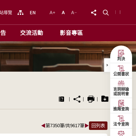
站導覽
公告
交流活動
影音專區
判決
公開書狀
言詞辯論
或說明會
進階查詢
法令查詢
◀
第7350筆/共9617筆
▶
回列表