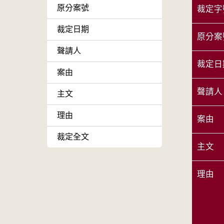
原分案號
裁定字
裁定日期
原分案
聲請人
裁定日
案由
聲請人
主文
理由
案由
裁定全文
主文
理由