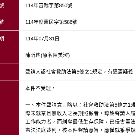
號
114年審裁字第850號
號
114年度憲民字第586號
期
114年07月31日
陳昕瑤(原名陳美潔)
聲請人認社會救助法第5條之1規定，有違憲疑義
本件不受理。
一、本件聲請意旨略以：社會救助法第5條之1
際未就業且無收入之長期照顧者，導致聲請人
工作能力者，而剝奪最低生存保障，已侵害憲
憲法法庭裁判。核本件聲請意旨，應僅就系爭