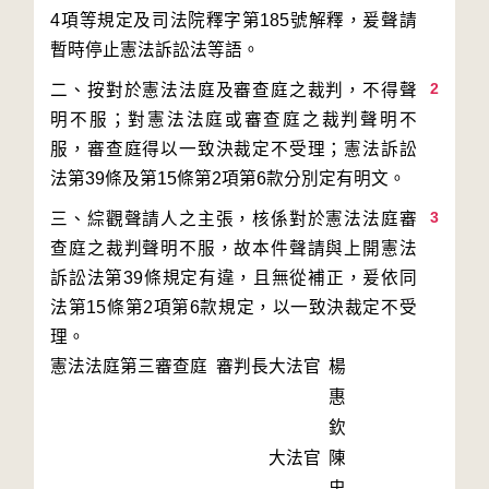
4項等規定及司法院釋字第185號解釋，爰聲請
2
二、按對於憲法法庭及審查庭之裁判，不得聲
明不服；對憲法法庭或審查庭之裁判聲明不
服，審查庭得以一致決裁定不受理；憲法訴訟
3
三、綜觀聲請人之主張，核係對於憲法法庭審
查庭之裁判聲明不服，故本件聲請與上開憲法
訴訟法第39條規定有違，且無從補正，爰依同
法第15條第2項第6款規定，以一致決裁定不受
理。
憲法法庭第三審查庭 審判長
大法官
楊
惠
欽
大法官
陳
忠