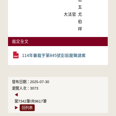
五
大法官
尤
伯
祥
裁定全文
114年審裁字第845號彭鈺龍聲請案
發布日期：2025-07-30
瀏覽人次：3073
◀
第7342筆/共9617筆
▶
回列表