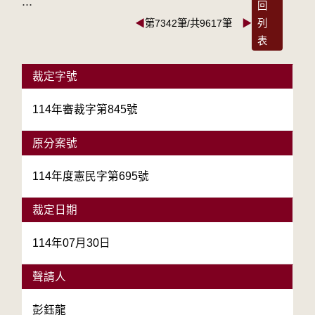
:::
回
◀
第7342筆/共9617筆
▶
列
表
裁定字號
114年審裁字第845號
原分案號
114年度憲民字第695號
裁定日期
114年07月30日
聲請人
彭鈺龍