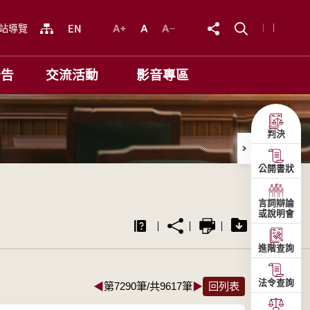
站導覽
公告
交流活動
影音專區
判決
公開書狀
言詞辯論
或說明會
進階查詢
法令查詢
◀
第7290筆/共9617筆
▶
回列表