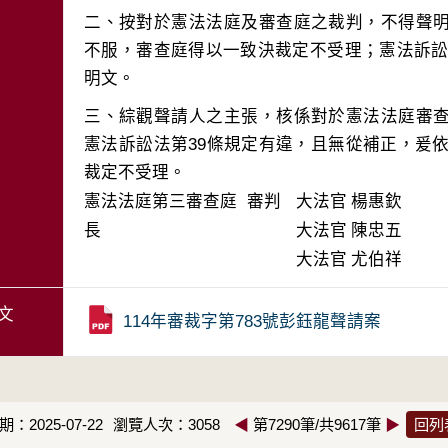
二、按對於憲法法庭及審查庭之裁判，不得聲
不服，審查庭得以一致決裁定不受理；憲法訴訟法
三、綜觀聲請人之主張，核係對於憲法法庭審
憲法訴訟法第39條規定有違，且無從補正，爰依
裁定不受理。
憲法法庭第三審查庭 審判
大法官
楊惠欽
長
大法官
陳忠五
大法官
尤伯祥
文
114年審裁字第783號彭鈺龍聲請案
：2025-07-22
瀏覽人次：3058
◀
第7290筆/共9617筆
▶
回列