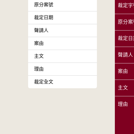
原分案號
裁定字
裁定日期
原分案
聲請人
裁定日
案由
聲請人
主文
理由
案由
裁定全文
主文
理由