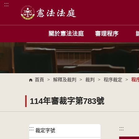
:::
跳到主要內容區塊
關於憲法法庭
審理程序
首頁
>
解釋及裁判
>
裁判
>
程序裁定
>
程
114年審裁字第783號
:::
:::
裁定字號