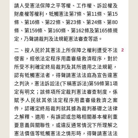
請人受憲法保障之平等權、工作權、訴訟權及
財產權等權利，牴觸憲法第7條、第11條、第15
條、第16條、第22條、第23條、第24條、第80
條、第159條、第160條、第162條及第165條規
2
二、按人民於其憲法上所保障之權利遭受不法
侵害，經依法定程序用盡審級救濟程序，對於
所受不利確定終局裁判及其所適用之法規範，
認有牴觸憲法者，得聲請憲法法庭為宣告違憲
之判決，憲法訴訟法(下稱憲訴法)第59條第1項
定有明文；該條項所定裁判憲法審查制度，係
賦予人民就其依法定程序用盡審級救濟之案
件，認確定終局裁判就其據為裁判基礎之法律
之解釋、適用，有誤認或忽略相關基本權利重
要意義與關聯性，或違反通常情況下所理解之
憲法價值等牴觸憲法之情形時，得聲請憲法法