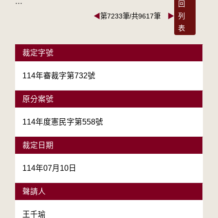
:::
回
◀
第7233筆/共9617筆
▶
列
表
裁定字號
114年審裁字第732號
原分案號
114年度憲民字第558號
裁定日期
114年07月10日
聲請人
王千瑜