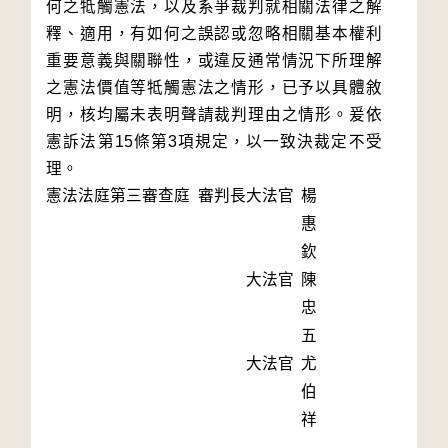
何之牴觸憲法，以及系爭裁判就相關法律之解
釋、適用，有如何之誤認或忽略相關基本權利
重要意義與關聯性，或違反通常情況下所理解
之憲法價值等牴觸憲法之情形，已予以具體敘
明，核均屬未表明聲請裁判理由之情形。爰依
憲訴法第15條第3項規定，以一致決裁定不受
理。
憲法法庭第三審查庭 審判長
大法官
楊
惠
欽
大法官
陳
忠
五
大法官
尤
伯
祥