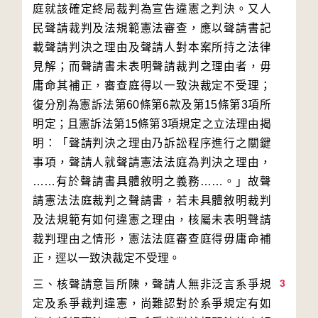
庭就該確定終局裁判為宣告違憲之判決。又人
民聲請裁判及法規範憲法審查，應以聲請書記
載聲請判決之理由及聲請人對本案所持之法律
見解；而聲請書未表明聲請裁判之理由者，毋
庸命其補正，審查庭得以一致決裁定不受理；
復分別為憲訴法第60條第6款及第15條第3項所
明定；且憲訴法第15條第3項規定之立法理由揭
明：「聲請判決之理由乃訴訟程序進行之關鍵
事項，聲請人就聲請憲法法庭為判決之理由，
……有於聲請書具體敘明之義務……。」故聲
請憲法法庭裁判之聲請書，若未具體敘明裁判
及法規範有如何違憲之理由，核屬未表明聲請
裁判理由之情形，憲法法庭審查庭得毋庸命補
3
三、核聲請意旨所陳，聲請人無非泛言系爭規
定及系爭裁判違憲，尚難認對於系爭規定有如