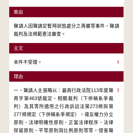
案由
聲請人因聲請定暫時狀態處分之再審等事件，聲請
裁判及法規範憲法審查。
主文
1
本件不受理。
理由
1
一、聲請人主張略以：最高行政法院113年度聲
再字第463號裁定、相關裁判（下併稱系爭裁
判）及其等所適用之行政訴訟法第273條與第
277條規定（下併稱系爭規定），違反權力分立
原則、法律明確性原則、正當法律程序、法律
保留原則、平等原則與比例原則等等，侵害聲