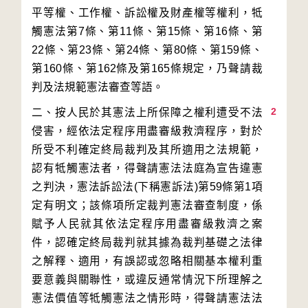
平等權、工作權、訴訟權及財產權等權利，牴
觸憲法第7條、第11條、第15條、第16條、第
22條、第23條、第24條、第80條、第159條、
第160條、第162條及第165條規定，乃聲請裁
2
二、按人民於其憲法上所保障之權利遭受不法
侵害，經依法定程序用盡審級救濟程序，對於
所受不利確定終局裁判及其所適用之法規範，
認有牴觸憲法者，得聲請憲法法庭為宣告違憲
之判決，憲法訴訟法(下稱憲訴法)第59條第1項
定有明文；該條項所定裁判憲法審查制度，係
賦予人民就其依法定程序用盡審級救濟之案
件，認確定終局裁判就其據為裁判基礎之法律
之解釋、適用，有誤認或忽略相關基本權利重
要意義與關聯性，或違反通常情況下所理解之
憲法價值等牴觸憲法之情形時，得聲請憲法法