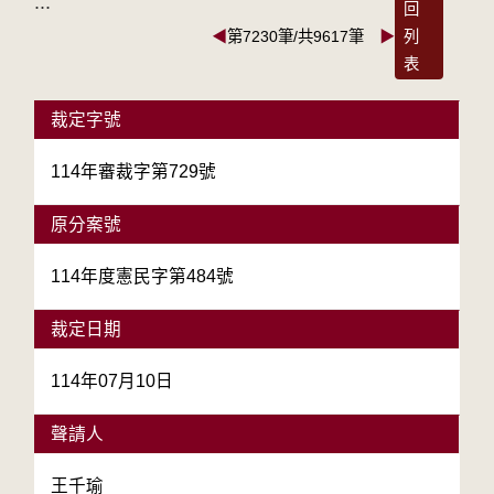
:::
回
◀
第7230筆/共9617筆
▶
列
表
裁定字號
114年審裁字第729號
原分案號
114年度憲民字第484號
裁定日期
114年07月10日
聲請人
王千瑜