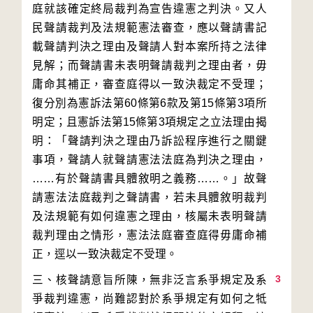
庭就該確定終局裁判為宣告違憲之判決。又人
民聲請裁判及法規範憲法審查，應以聲請書記
載聲請判決之理由及聲請人對本案所持之法律
見解；而聲請書未表明聲請裁判之理由者，毋
庸命其補正，審查庭得以一致決裁定不受理；
復分別為憲訴法第60條第6款及第15條第3項所
明定；且憲訴法第15條第3項規定之立法理由揭
明：「聲請判決之理由乃訴訟程序進行之關鍵
事項，聲請人就聲請憲法法庭為判決之理由，
……有於聲請書具體敘明之義務……。」故聲
請憲法法庭裁判之聲請書，若未具體敘明裁判
及法規範有如何違憲之理由，核屬未表明聲請
裁判理由之情形，憲法法庭審查庭得毋庸命補
3
三、核聲請意旨所陳，無非泛言系爭規定及系
爭裁判違憲，尚難認對於系爭規定有如何之牴