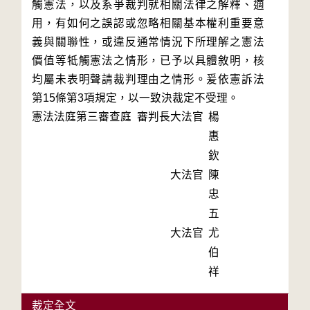
觸憲法，以及系爭裁判就相關法律之解釋、適
用，有如何之誤認或忽略相關基本權利重要意
義與關聯性，或違反通常情況下所理解之憲法
價值等牴觸憲法之情形，已予以具體敘明，核
均屬未表明聲請裁判理由之情形。爰依憲訴法
第15條第3項規定，以一致決裁定不受理。
憲法法庭第三審查庭 審判長
大法官
楊
惠
欽
大法官
陳
忠
五
大法官
尤
伯
祥
裁定全文