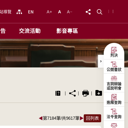
站導覽
公告
交流活動
影音專區
判決
公開書狀
言詞辯論
或說明會
進階查詢
法令查詢
◀
第7184筆/共9617筆
▶
回列表