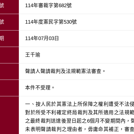
號
114年審裁字第682號
號
114年度憲民字第530號
期
114年07月03日
王千瑜
聲請人聲請裁判及法規範憲法審查。
本件不受理。
一、按人民於其憲法上所保障之權利遭受不法
對於所受不利確定終局裁判及其所適用之法規
之最終裁判送達後翌日起之6個月不變期間內，
未表明聲請裁判之理由者，毋庸命其補正，審