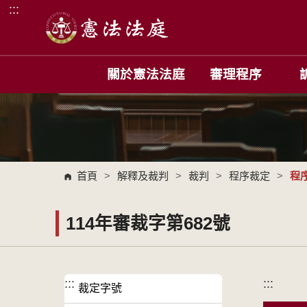
:::
跳到主要內容區塊
關於憲法法庭
審理程序
首頁
>
解釋及裁判
>
裁判
>
程序裁定
>
程
114年審裁字第682號
:::
:::
裁定字號