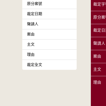
原分案號
裁定字
裁定日期
原分案
聲請人
裁定日
案由
聲請人
主文
理由
案由
裁定全文
主文
理由