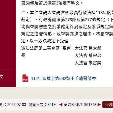
二、本件聲請人聲請審查最高行政法院113年度
裁定）、行政訴訟法第273條及第277條規定
均與聲請審查之系爭確定終局裁定及系爭規定
規定之違憲情形，及聲請判決之理由，核屬聲
定，以一致決裁定不受理。
憲法法庭第二審查庭 審判
大法官
呂太郎
長
大法官
蔡宗珍
大法官
朱富美
文
114年審裁字第682號王千瑜聲請案
：2025-07-03
瀏覽人次：3219
◀
第7184筆/共9617筆
▶
回列