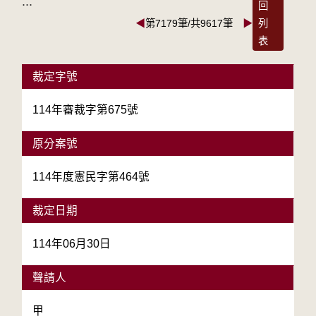
:::
回
◀
第7179筆/共9617筆
▶
列
表
裁定字號
114年審裁字第675號
原分案號
114年度憲民字第464號
裁定日期
114年06月30日
聲請人
甲