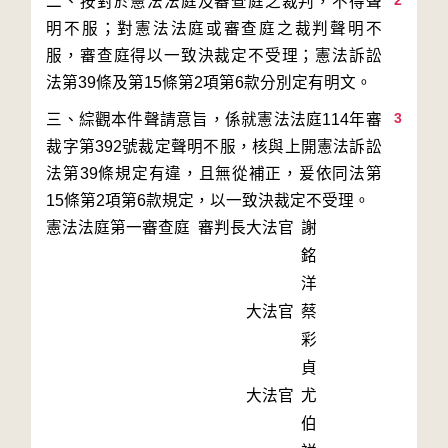
2
二、按對於憲法法庭及審查庭之裁判，不得聲
明不服；對憲法法庭或審查庭之裁判聲明不
服，審查庭得以一致決裁定不受理；憲法訴訟
3
三、綜觀本件聲請意旨，係就憲法法庭114年審
裁字第392號裁定聲明不服，核與上開憲法訴訟
法第39條規定有違，且無從補正，爰依同法第
15條第2項第6款規定，以一致決裁定不受理。
憲法法庭第一審查庭 審判長
大法官
謝
銘
洋
大法官
蔡
彩
貞
大法官
尤
伯