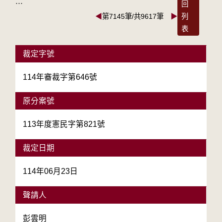
:::
回
◀
第7145筆/共9617筆
▶
列
表
裁定字號
114年審裁字第646號
原分案號
113年度憲民字第821號
裁定日期
114年06月23日
聲請人
彭雲明