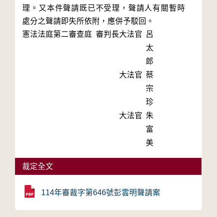
理。又本件聲請既已不受理，聲請人有關暫時
處分之聲請即失所依附，應併予駁回。
憲法法庭第二審查庭 審判長
大法官
呂
太
郎
大法官
蔡
宗
珍
大法官
朱
富
美
裁定全文
114年審裁字第646號彭雲明聲請案