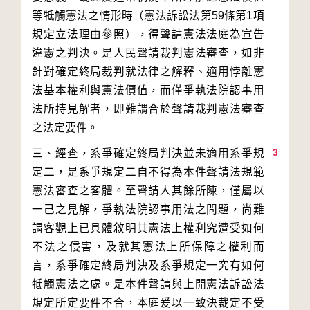
等牴觸憲法之情形時（憲法訴訟法第59條第1項
規定立法理由參照），得聲請憲法法庭為宣告
違憲之判決。是人民聲請裁判憲法審查，如非
針對確定終局裁判就法律之解釋、適用悖離憲
法基本權利與憲法價值，而僅爭執法院認事用
法所持見解者，即難謂合於聲請裁判憲法審查
3
三、經查，系爭確定終局判決並未適用系爭規
定二，是系爭規定二自不得為本件聲請法規範
憲法審查之客體。至聲請人其餘所陳，僅屬以
一己之見解，爭執法院認事用法之問題，尚難
謂客觀上已具體敘明其憲法上權利究遭受如何
不法之侵害，及就其憲法上所保障之權利而
言，系爭確定終局判決及系爭規定一究有如何
牴觸憲法之處。是本件聲請與上開憲法訴訟法
規定所定要件不合，本庭爰以一致決裁定不受