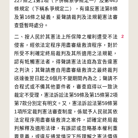
227條之1第1項（下併稱系爭規定一）及第445
條規定（下稱系爭規定二），有違反憲法第8條
及第16條之疑義，爰聲請裁判及法規範憲法審
2
二、按人民於其憲法上所保障之權利遭受不法
侵害，經依法定程序用盡審級救濟程序，對於
所受不利確定終局裁判及其所適用之法規範，
認有牴觸憲法者，得聲請憲法法庭為宣告違憲
之判決；其聲請應自用盡審級救濟之最終裁判
送達後翌日起之6個月不變期間內為之；聲請不
合程式或不備其他要件者，審查庭得以一致決
裁定不受理，憲法訴訟法第59條及第15條第2項
第7款分別定有明文。又，憲法訴訟法第59條第
1項所定裁判憲法審查制度，係賦予人民就其依
法定程序用盡審級救濟之案件，認確定終局裁
判解釋及適用法律，有誤認或忽略基本權利重
要意義，或違反通常情況下所理解之憲法價值