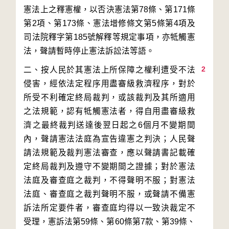
憲法上之釋憲權，以否決憲法第78條、第171條
第2項、第173條、憲法增修條文第5條第4項及
司法院釋字第185號解釋等規定事項，亦牴觸憲
2
二、按人民於其憲法上所保障之權利遭受不法
侵害，經依法定程序用盡審級救濟程序，對於
所受不利確定終局裁判，或該裁判及其所適用
之法規範，認有牴觸憲法者，得自用盡審級救
濟之最終裁判送達後翌日起之6個月不變期間
內，聲請憲法法庭為宣告違憲之判決；人民聲
請法規範及裁判憲法審查，應以聲請書記載確
定終局裁判及遵守不變期間之證據；對於憲法
法庭及審查庭之裁判，不得聲明不服；對憲法
法庭、審查庭之裁判聲明不服，或聲請不備憲
訴法所定要件者，審查庭均得以一致決裁定不
受理，憲訴法第59條、第60條第7款、第39條、