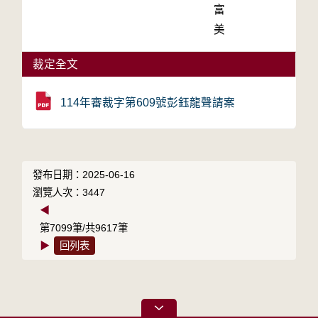
富
美
裁定全文
114年審裁字第609號彭鈺龍聲請案
發布日期：2025-06-16
瀏覽人次：3447
◀
第7099筆/共9617筆
▶
回列表