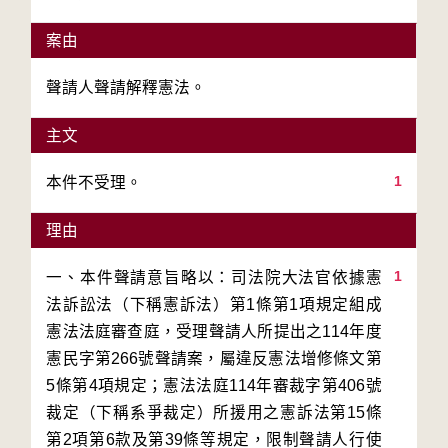
案由
聲請人聲請解釋憲法。
主文
1
本件不受理。
理由
1
一、本件聲請意旨略以：司法院大法官依據憲
法訴訟法（下稱憲訴法）第1條第1項規定組成
憲法法庭審查庭，受理聲請人所提出之114年度
憲民字第266號聲請案，屬違反憲法增修條文第
5條第4項規定；憲法法庭114年審裁字第406號
裁定（下稱系爭裁定）所援用之憲訴法第15條
第2項第6款及第39條等規定，限制聲請人行使