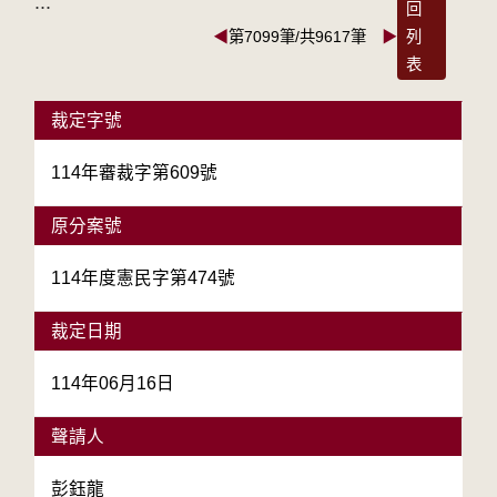
:::
回
◀
第7099筆/共9617筆
▶
列
表
裁定字號
114年審裁字第609號
原分案號
114年度憲民字第474號
裁定日期
114年06月16日
聲請人
彭鈺龍