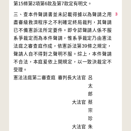
3
三、查本件聲請書並未記載得據以為聲請之用
盡審級救濟程序之不利確定終局裁判，其聲請
已不備憲訴法所定要件。即令認聲請人係不服
系爭裁定而為本件聲請，惟系爭裁定乃由憲法
法庭之審查庭作成，依憲訴法第39條之規定，
聲請人自不得對之聲明不服。綜上，本件聲請
不合法，本庭爰依上開規定，以一致決裁定不
受理。
憲法法庭第二審查庭 審判長
大法官
呂
太
郎
大法官
蔡
宗
珍
大法官
朱