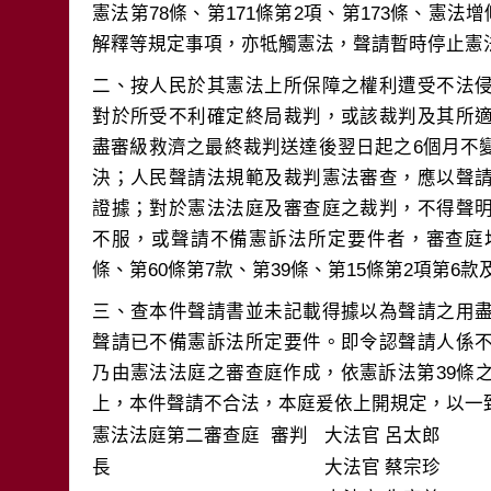
憲法第78條、第171條第2項、第173條、憲法
二、按人民於其憲法上所保障之權利遭受不法
對於所受不利確定終局裁判，或該裁判及其所
盡審級救濟之最終裁判送達後翌日起之6個月不
決；人民聲請法規範及裁判憲法審查，應以聲
證據；對於憲法法庭及審查庭之裁判，不得聲
不服，或聲請不備憲訴法所定要件者，審查庭
三、查本件聲請書並未記載得據以為聲請之用
聲請已不備憲訴法所定要件。即令認聲請人係
乃由憲法法庭之審查庭作成，依憲訴法第39條
上，本件聲請不合法，本庭爰依上開規定，以一
憲法法庭第二審查庭 審判
大法官
呂太郎
長
大法官
蔡宗珍