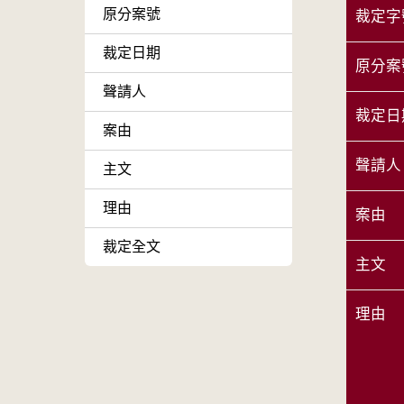
原分案號
裁定字
裁定日期
原分案
聲請人
裁定日
案由
聲請人
主文
理由
案由
裁定全文
主文
理由