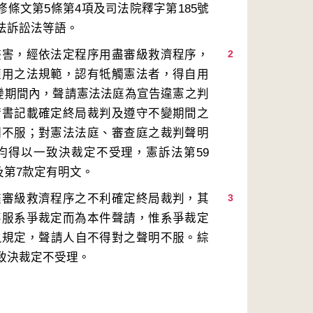
增修條文第5條第4項及司法院釋字第185號
侵害，經依法定程序用盡審級救濟程序，
2
適用之法規範，認有牴觸憲法者，得自用
變期間內，聲請憲法法庭為宣告違憲之判
請書記載確定終局裁判及遵守不變期間之
明不服；對憲法法庭、審查庭之裁判聲明
均得以一致決裁定不受理，憲訴法第59
盡審級救濟程序之不利確定終局裁判，其
3
不服系爭裁定而為本件聲請，惟系爭裁定
之規定，聲請人自不得對之聲明不服。綜
致決裁定不受理。