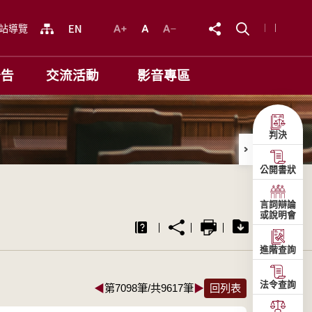
站導覽
公告
交流活動
影音專區
判決
公開書狀
言詞辯論
或說明會
進階查詢
法令查詢
◀
第7098筆/共9617筆
▶
回列表