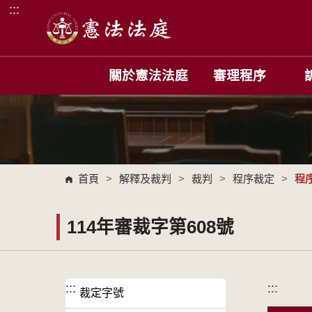
:::
跳到主要內容區塊
關於憲法法庭
審理程序
首頁
>
解釋及裁判
>
裁判
>
程序裁定
>
程
114年審裁字第608號
:::
:::
裁定字號