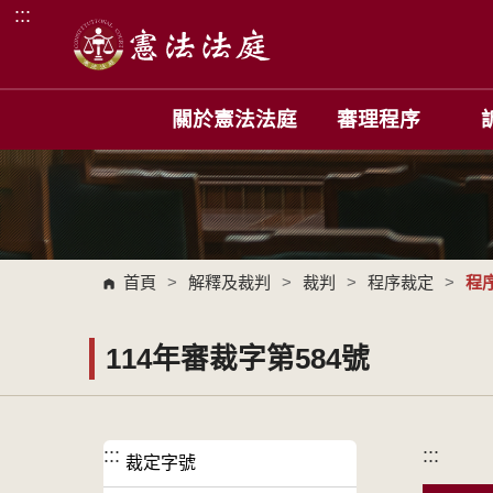
:::
跳到主要內容區塊
關於憲法法庭
審理程序
首頁
>
解釋及裁判
>
裁判
>
程序裁定
>
程
114年審裁字第584號
:::
:::
裁定字號