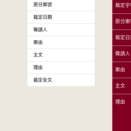
原分案號
裁定字
裁定日期
原分案
聲請人
裁定日
案由
聲請人
主文
理由
案由
裁定全文
主文
理由