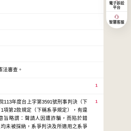
電子訴訟
平台
智慧客服
憲法審查。
1
13年度台上字第3591號刑事判決（下
1
第1項第2款規定（下稱系爭規定），有違
意旨略謂：聲請人因遭詐騙，而陷於錯
據均未被採納，系爭判決及所適用之系爭