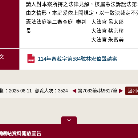
請人對本案所持之法律見解，核屬憲法訴訟法第
憲法法庭第二審查庭 審判
大法官
呂太郎
長
大法官
蔡宗珍
大法官
朱富美
文
114年審裁字第584號林宏偉聲請案
：2025-06-11
瀏覽人次：3524
◀
第7083筆/共9617筆
▶
回列
網網站資料開放宣告