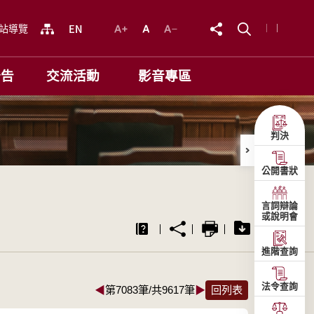
站導覽
公告
交流活動
影音專區
判決
公開書狀
言詞辯論
或說明會
進階查詢
法令查詢
◀
第7083筆/共9617筆
▶
回列表