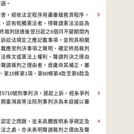
侵害，經依法定程序用盡審級救濟程序，
2
範，認有牴觸憲法者，得聲請憲法法庭為
終裁判送達後翌日起之6個月不變期間內
法訴訟法規定之應記載事項，並附具相關
記載應受判決事項之聲明、確定終局裁判
憲法條文或憲法上權利、聲請判決之理由
明聲請裁判之理由者，毋庸命其補正，審
第15條第1項、第60條第4款至第6款及
5710號刑事判決，提起上訴，經系爭判
3
上開臺灣高等法院刑事判決為本庭據以審
實認定之問題，並未具體敘明系爭規定及
4
憲法之處，亦未表明聲請裁判之理由及聲