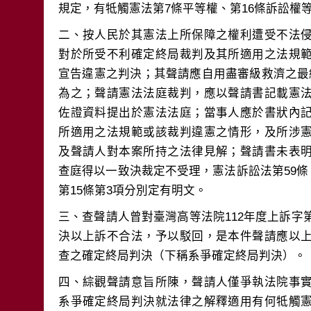
二、按人民於其憲法上所保障之權利遭受不法
對於所受不利確定終局裁判及其所適用之法規
宣告違憲之判決；其聲請應自用盡審級救濟之最
為之；聲請憲法法庭裁判，應以聲請書記載憲
佐證資料提出於憲法法庭；當事人應於書狀內
所適用之法規範或該裁判違憲之情形，及所涉
及聲請人對本案所持之法律見解；聲請書未表
查庭得以一致決裁定不受理，憲法訴訟法第59條、
三、查聲請人曾對臺灣高等法院112年度上訴字第
決以上訴不合法，予以駁回，是本件聲請應以
四、綜觀聲請意旨所陳，聲請人僅爭執法院事
系爭確定終局判決就法律之解釋適用有何牴觸