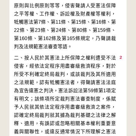
原則與比例原則等等，侵害聲請人受憲法保障
之平等權、工作權、訴訟權及財產權等權利，
牴觸憲法第7條、第11條、第15條、第16條、第
22條、第23條、第24條、第80條、第159條、
第160條、第162條及第165條規定，乃聲請裁
2
二、按人民於其憲法上所保障之權利遭受不法
侵害，經依法定程序用盡審級救濟程序，對於
所受不利確定終局裁判，或該裁判及其所適用
之法規範，認有牴觸憲法者，得聲請憲法法庭
為宣告違憲之判決，憲法訴訟法第59條第1項定
有明文；該條項所定裁判憲法審查制度，係賦
予人民就其依法定程序用盡審級救濟之案件，
認確定終局裁判就其據為裁判基礎之法律之解
釋、適用，有誤認或忽略相關基本權利重要意
義與關聯性，或違反通常情況下所理解之憲法