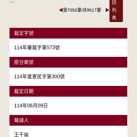
:::
回
◀
第7056筆/共9617筆
▶
列
表
裁定字號
114年審裁字第573號
原分案號
114年度憲民字第300號
裁定日期
114年06月09日
聲請人
王千瑜