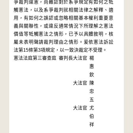
爭裁判違憲，尚難認對於系爭規定有如何之牴
觸憲法，以及系爭裁判就相關法律之解釋、適
用，有如何之誤認或忽略相關基本權利重要意
義與關聯性，或違反通常情況下所理解之憲法
價值等牴觸憲法之情形，已予以具體敘明，核
屬未表明聲請裁判理由之情形。爰依憲法訴訟
法第15條第3項規定，以一致決裁定不受理。
憲法法庭第三審查庭 審判長
大法官
楊
惠
欽
大法官
陳
忠
五
大法官
尤
伯
祥