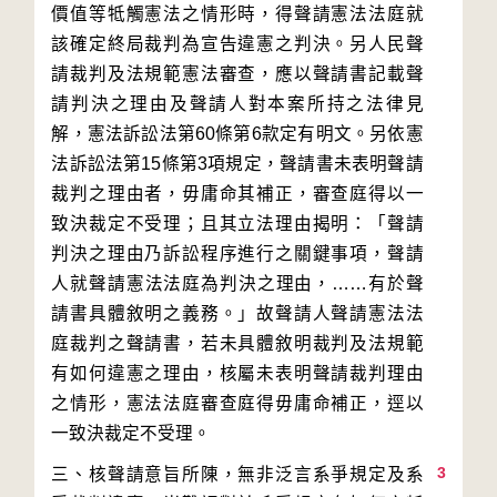
價值等牴觸憲法之情形時，得聲請憲法法庭就
該確定終局裁判為宣告違憲之判決。另人民聲
請裁判及法規範憲法審查，應以聲請書記載聲
請判決之理由及聲請人對本案所持之法律見
解，憲法訴訟法第60條第6款定有明文。另依憲
法訴訟法第15條第3項規定，聲請書未表明聲請
裁判之理由者，毋庸命其補正，審查庭得以一
致決裁定不受理；且其立法理由揭明：「聲請
判決之理由乃訴訟程序進行之關鍵事項，聲請
人就聲請憲法法庭為判決之理由，……有於聲
請書具體敘明之義務。」故聲請人聲請憲法法
庭裁判之聲請書，若未具體敘明裁判及法規範
有如何違憲之理由，核屬未表明聲請裁判理由
之情形，憲法法庭審查庭得毋庸命補正，逕以
3
三、核聲請意旨所陳，無非泛言系爭規定及系