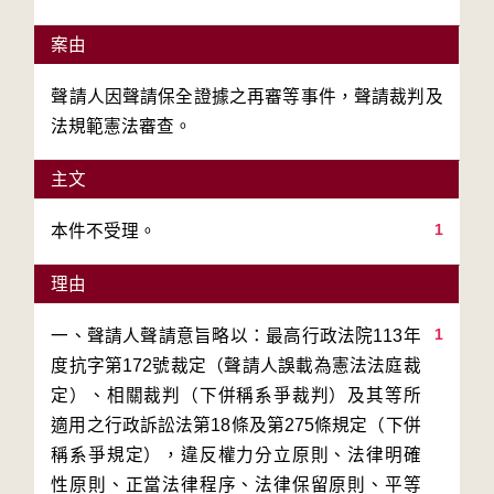
案由
聲請人因聲請保全證據之再審等事件，聲請裁判及
法規範憲法審查。
主文
1
本件不受理。
理由
1
一、聲請人聲請意旨略以：最高行政法院113年
度抗字第172號裁定（聲請人誤載為憲法法庭裁
定）、相關裁判（下併稱系爭裁判）及其等所
適用之行政訴訟法第18條及第275條規定（下併
稱系爭規定），違反權力分立原則、法律明確
性原則、正當法律程序、法律保留原則、平等