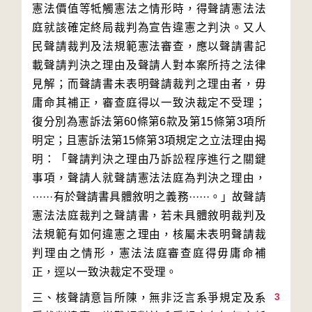
憲法價值等牴觸憲法之情形時，得聲請憲法法
庭就該確定終局裁判為宣告違憲之判決。又人
民聲請裁判及法規範憲法審查，應以聲請書記
載聲請判決之理由及聲請人對本案所持之法律
見解；而聲請書未表明聲請裁判之理由者，毋
庸命其補正，審查庭得以一致決裁定不受理；
復分別為憲訴法第60條第6款及第15條第3項所
明定；且憲訴法第15條第3項規定之立法理由揭
明：「聲請判決之理由乃訴訟程序進行之關鍵
事項，聲請人就聲請憲法法庭為判決之理由，
······有於聲請書具體敘明之義務······。」故聲請
憲法法庭裁判之聲請書，若未具體敘明裁判及
法規範有如何違憲之理由，核屬未表明聲請裁
判理由之情形，憲法法庭審查庭得毋庸命補
3
三、核聲請意旨所陳，無非泛言系爭規定及系