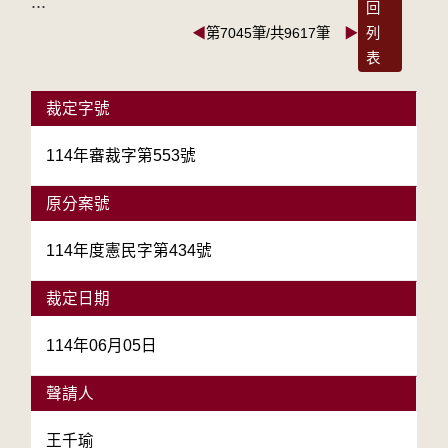
:::
回
◀
第7045筆/共9617筆
▶
列
表
裁定字號
114年審裁字第553號
原分案號
114年度憲民字第434號
裁定日期
114年06月05日
聲請人
王千瑜