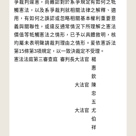
爭裁判違憲，尚難認對於系爭規定有如何之牴
觸憲法，以及系爭裁判就相關法律之解釋、適
用，有如何之誤認或忽略相關基本權利重要意
義與關聯性，或違反通常情況下所理解之憲法
價值等牴觸憲法之情形，已予以具體敘明，核
均屬未表明聲請裁判理由之情形。爰依憲訴法
第15條第3項規定，以一致決裁定不受理。
憲法法庭第三審查庭 審判長
大法官
楊
惠
欽
大法官
陳
忠
五
大法官
尤
伯
祥