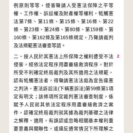
例原則等等，侵害聲請人受憲法保障之平等
權、工作權、訴訟權及財產權等權利，牴觸憲
法第7條、第11條、第15條、第16條、第22
條、第23條、第24條、第80條、第159條、第
160條、第162條及第165條規定，乃聲請裁判
2
二、按人民於其憲法上所保障之權利遭受不法
侵害，經依法定程序用盡審級救濟程序，對於
所受不利確定終局裁判及其所適用之法規範，
認有牴觸憲法者，得聲請憲法法庭為宣告違憲
之判決，憲法訴訟法(下稱憲訴法)第59條第1項
定有明文；該條項所定裁判憲法審查制度，係
賦予人民就其依法定程序用盡審級救濟之案
件，認確定終局裁判就其據為裁判基礎之法律
之解釋、適用，有誤認或忽略相關基本權利重
要意義與關聯性，或違反通常情況下所理解之