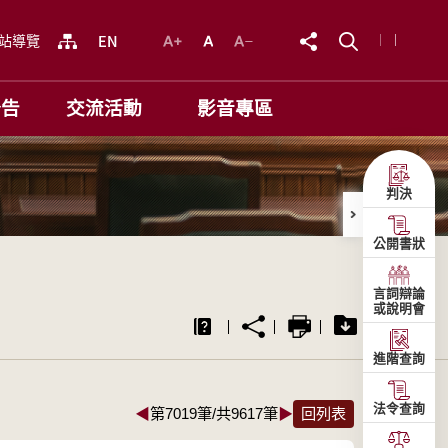
站導覽
公告
交流活動
影音專區
判決
公開書狀
言詞辯論
或說明會
進階查詢
法令查詢
◀
第7019筆/共9617筆
▶
回列表