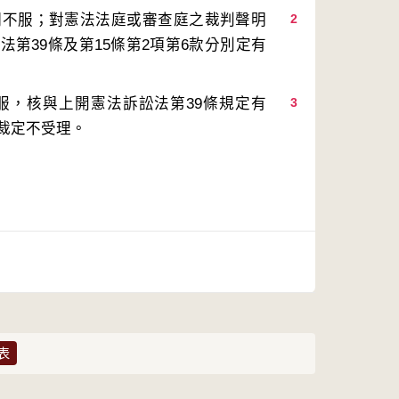
明不服；對憲法法庭或審查庭之裁判聲明
2
第39條及第15條第2項第6款分別定有
服，核與上開憲法訴訟法第39條規定有
3
決裁定不受理。
表