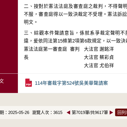
二、按對於憲法法庭及審查庭之裁判，不得聲
不服，審查庭得以一致決裁定不受理。憲法訴訟法
三、綜觀本件聲請意旨，係就系爭裁定聲明不
違，爰依同法第15條第2項第6款規定，以一致
憲法法庭第一審查庭 審判
大法官
謝銘洋
長
大法官
蔡彩貞
大法官
尤伯祥
文
114年審裁字第524號吳美華聲請案
：2025-05-26
瀏覽人次：3615
◀
第7019筆/共9617筆
▶
回列