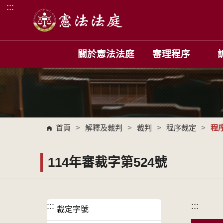
:::
跳到主要內容區塊
關於憲法法庭
審理程序
首頁
>
解釋及裁判
>
裁判
>
程序裁定
>
程
114年審裁字第524號
:::
:::
裁定字號