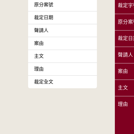
原分案號
裁定字
裁定日期
原分案
聲請人
裁定日
案由
聲請人
主文
理由
案由
裁定全文
主文
理由