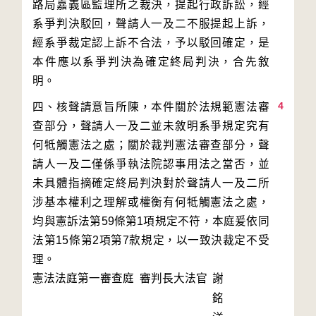
路局嘉義區監理所之裁決，提起行政訴訟，經
系爭判決駁回，聲請人一及二不服提起上訴，
經系爭裁定認上訴不合法，予以駁回確定，是
本件應以系爭判決為確定終局判決，合先敘
4
四、核聲請意旨所陳，本件關於法規範憲法審
查部分，聲請人一及二並未敘明系爭規定究有
何牴觸憲法之處；關於裁判憲法審查部分，聲
請人一及二僅係爭執法院認事用法之當否，並
未具體指摘確定終局判決對於聲請人一及二所
涉基本權利之理解或權衡有何牴觸憲法之處，
均與憲訴法第59條第1項規定不符，本庭爰依同
法第15條第2項第7款規定，以一致決裁定不受
理。
憲法法庭第一審查庭 審判長
大法官
謝
銘