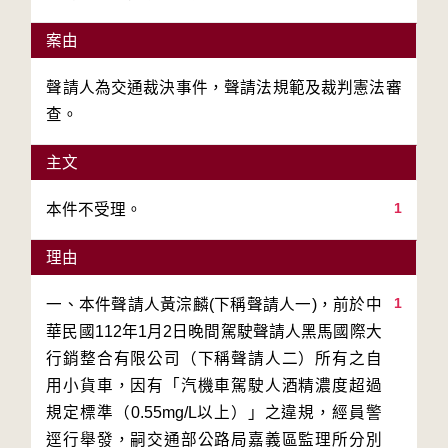
案由
聲請人為交通裁決事件，聲請法規範及裁判憲法審
查。
主文
1
本件不受理。
理由
1
一、本件聲請人黃淙麟(下稱聲請人一)，前於中
華民國112年1月2日晚間駕駛聲請人黑馬國際大
行銷整合有限公司（下稱聲請人二）所有之自
用小貨車，因有「汽機車駕駛人酒精濃度超過
規定標準（0.55mg/L以上）」之違規，經員警
逕行舉發，嗣交通部公路局嘉義區監理所分別