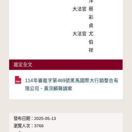
洋
大法官
蔡
彩
貞
大法官
尤
伯
祥
裁定全文
114年審裁字第469號黑馬國際大行銷整合有
限公司、黃淙麟聲請案
發布日期：2025-05-13
瀏覽人次：3766