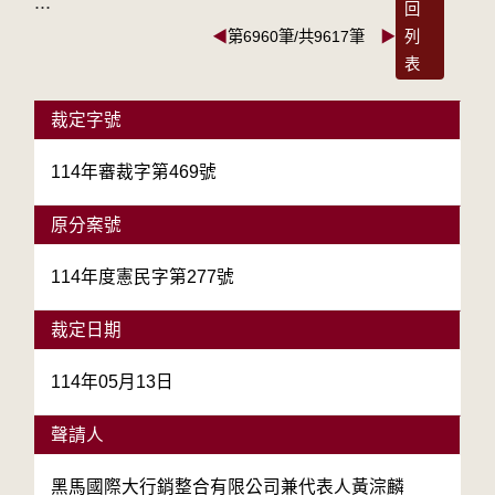
:::
回
◀
第6960筆/共9617筆
▶
列
表
裁定字號
114年審裁字第469號
原分案號
114年度憲民字第277號
裁定日期
114年05月13日
聲請人
黑馬國際大行銷整合有限公司兼代表人黃淙麟