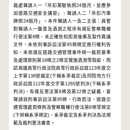
裁處聲請人一「吊扣駕駛執照24個月，並應參
加道路交通安全講習」、聲請人二「吊扣汽車
牌照24個月」。本件聲請人一及二主張：員警
對聲請人一盤查及酒測之程序有違反警察職權
行使法第8條、未正確告知拒測後果及製作異議
文件、未依刑事訴訟法第95條規定進行權利告
知、未依違反道路交通管理事件統一裁罰基準
及處理原則第19條之2規定實施酒測等瑕疵，而
認高雄高等行政法院高等行政訴訟庭113年度交
上字第138號裁定(下稱系爭裁定)及同院地方行
政訴訟庭112年度交字第1265號判決(下稱系爭
判決)，有違反憲法第8條及第22條之疑義，爰
聲請就刑事訴訟法第95條、行政罰法、道路交
通管理處罰條例及警察職權行使法第8條等規定
(下併稱系爭規定)、系爭裁定及系爭判決為法規