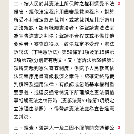
2
二、按人民於其憲法上所保障之權利遭受不法
侵害，經依法定程序用盡審級救濟程序，對於
所受不利確定終局裁判，或該裁判及其所適用
之法規範，認有牴觸憲法者，得聲請憲法法庭
為宣告違憲之判決；聲請不合程式或不備其他
要件者，審查庭得以一致決裁定不受理，憲法
訴訟法（下稱憲訴法）第59條第1項及第15條第
2項第7款分別定有明文。又，憲訴法第59條第1
項所定裁判憲法審查制度，係賦予人民就其依
法定程序用盡審級救濟之案件，認確定終局裁
判解釋及適用法律，有誤認或忽略基本權利重
要意義，或違反通常情況下所理解之憲法價值
等牴觸憲法之情形時（憲訴法第59條第1項規定
立法理由參照），得聲請憲法法庭為宣告違憲
3
三、經查，聲請人一及二因不服前開交通部公