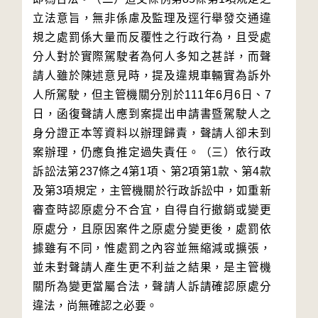
立法意旨，無非係慮及監理及逕行舉發交通違
規之處罰係大量而反覆性之行政行為，且受處
分人對於實際駕駛者為何人多知之甚詳，而聲
請人雖於陳述意見時，提及違規車輛實為訴外
人所駕駛，但主管機關分別於111年6月6日、7
日，函復聲請人應到案提出申請書暨駕駛人之
身分證正本等資料以辦理歸責，聲請人卻未到
案辦理，仍應負推定過失責任。（三）依行政
訴訟法第237條之4第1項、第2項第1款、第4款
及第3項規定，主管機關於行政訴訟中，如重新
審查時認原處分不合宜，自得自行撤銷或變更
原處分，且原因案件之原處分變更後，處罰依
據雖有不同，惟處罰之內容並無縮減或擴張，
並未對聲請人產生更不利益之結果，是主管機
關所為變更當屬合法，聲請人訴請確認原處分