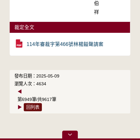
伯
祥
裁定全文
114年審裁字第466號林楊鎰聲請案
發布日期：2025-05-09
瀏覽人次：4634
◀
第6949筆/共9617筆
▶
回列表