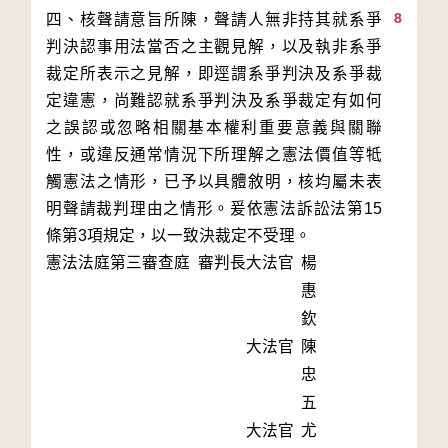
8
四、核聲請意旨所陳，聲請人無非持其就系爭
判決認事用法當否之主觀見解，以及執非系爭
裁定所表示之見解，即逕謂系爭判決及系爭裁
定違憲，尚難認就系爭判決及系爭裁定有如何
之誤認或忽略相關基本權利重要意義與關聯
性，或違反通常情況下所理解之憲法價值等牴
觸憲法之情形，已予以具體敘明，核均屬未表
明聲請裁判理由之情形。爰依憲法訴訟法第15
條第3項規定，以一致決裁定不受理。
憲法法庭第三審查庭 審判長
大法官
楊
惠
欽
大法官
陳
忠
五
大法官
尤