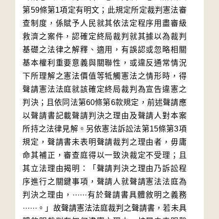
第59條第1項定有明文；此規定所定裁判憲法審
查制度，係賦予人民就其依法定程序用盡審級
救濟之案件，認確定終局裁判就其據以為裁判
基礎之法律之解釋、適用，有誤認或忽略相關
基本權利重要意義與關聯性，或違反通常情況
下所理解之憲法價值等牴觸憲法之情形時，得
聲請憲法法庭就該確定終局裁判為宣告違憲之
判決；且依同法第60條第6款規定，前述聲請應
以聲請書記載聲請判決之理由及聲請人對本案
所持之法律見解。另依憲法訴訟法第15條第3項
規定，聲請書未表明聲請裁判之理由者，毋庸
命其補正，審查庭得以一致決裁定不受理；且
其立法理由揭明：「聲請判決之理由乃訴訟程
序進行之關鍵事項，聲請人就聲請憲法法庭為
判決之理由，······有於聲請書具體敘明之義務
······。」故聲請憲法法庭裁判之聲請書，若未具