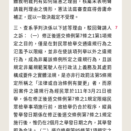
體敘明裁判有如何違憲之理由，核屬未表明聲
請裁判理由之情形，憲法法庭審查庭得毋庸命
7
三、查系爭判決係以下述等理由，駁回聲請人
之訴：（一）修正後道交條例第7條之1第1項規
定之目的，僅是在對民眾檢舉交通違規行為之
氾濫予以限縮，並非在使該項列舉以外之違規
行為，成為非屬該條例所定之違規行為，且該
規定非屬規範駕駛人在行政法上義務及其處罰
構成要件之實體法規，是亦非行政罰法第5條規
定所稱之「法律或自治條例有變更」者，而原
因案件之違規行為經民眾於111年3月21日檢
舉，係在修正後道交條例第7條之1規定限縮民
眾檢舉事項施行前，故檢舉仍合於程序，縱員
警舉發日期係在修正後道交條例第7條之1規定
施行後，惟仍在2個月之舉發日期之內，其舉發
即為合法。（二）道交條例第85條第1項規定之