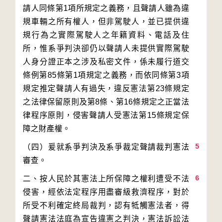
請人同條第1項所規定之義務，且聲請人雖為違
規車輛之所有權人，但非駕駛人，並已提供違
規行為之實際駕駛人之年籍資料、電話及住
所，惟系爭判決卻仍以聲請人未提供實際駕駛
人身分證正本之涉及私密文件，係未履行道交
條例第85條第1項規定之義務，而依同條第3項
規定推定聲請人有過失，違反憲法第23條規定
之法律保留原則及第8條、第16條規定之正當法
律程序原則，侵害聲請人受憲法第15條規定保
5
（四）爰就系爭判決及系爭裁定聲請裁判憲法
6
二、按人民於其憲法上所保障之權利遭受不法
侵害，經依法定程序用盡審級救濟程序，對於
所受不利確定終局裁判，認有牴觸憲法者，得
聲請憲法法庭為宣告違憲之判決，憲法訴訟法