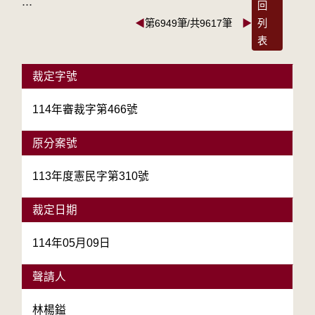
:::
回
◀
第6949筆/共9617筆
▶
列
表
裁定字號
114年審裁字第466號
原分案號
113年度憲民字第310號
裁定日期
114年05月09日
聲請人
林楊鎰