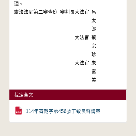
理。
憲法法庭第二審查庭 審判長
大法官
呂
太
郎
大法官
蔡
宗
珍
大法官
朱
富
美
裁定全文
114年審裁字第456號丁致良聲請案