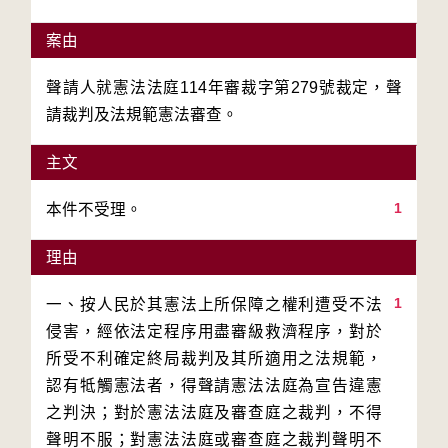
案由
聲請人就憲法法庭114年審裁字第279號裁定，聲
請裁判及法規範憲法審查。
主文
1
本件不受理。
理由
1
一、按人民於其憲法上所保障之權利遭受不法
侵害，經依法定程序用盡審級救濟程序，對於
所受不利確定終局裁判及其所適用之法規範，
認有牴觸憲法者，得聲請憲法法庭為宣告違憲
之判決；對於憲法法庭及審查庭之裁判，不得
聲明不服；對憲法法庭或審查庭之裁判聲明不