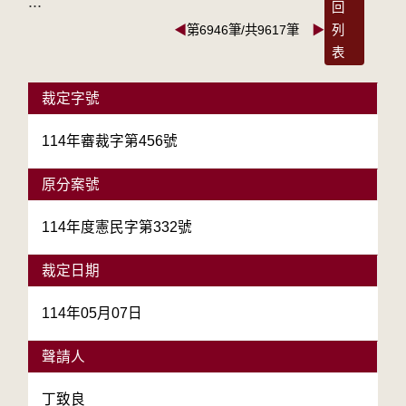
:::
回
◀
第6946筆/共9617筆
▶
列
表
裁定字號
114年審裁字第456號
原分案號
114年度憲民字第332號
裁定日期
114年05月07日
聲請人
丁致良