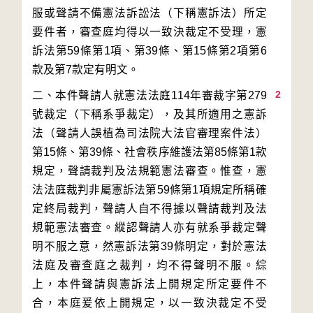
服或聲請不備憲法訴訟法（下稱憲訴法）所定
要件者，審查庭均得以一致決裁定不受理，憲
訴法第59條第1項、第39條、第15條第2項第6
2
二、本件聲請人就憲法法庭114年審裁字第279
號裁定（下稱系爭裁定），及其所適用之憲訴
法（聲請人誤植為司法院大法官審理案件法）
第15條、第39條、社會秩序維護法第85條第1款
規定，聲請裁判及法規範憲法審查。惟查，憲
法法庭裁判非屬憲訴法第59條第1項規定所稱確
定終局裁判，聲請人自不得據以聲請裁判及法
規範憲法審查。縱認聲請人亦有就系爭裁定聲
明不服之意，然憲訴法第39條明定，對於憲法
法庭及審查庭之裁判，均不得聲明不服。綜
上，本件聲請與憲訴法上開規定所定要件不
合，本庭爰依上開規定，以一致決裁定不受