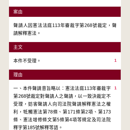
案由
聲請人因憲法法庭113年審裁字第268號裁定，聲
請解釋憲法。
主文
1
本件不受理。
理由
1
一、本件聲請意旨略以：憲法法庭113年審裁字
第268號裁定對聲請人之聲請，以一致決裁定不
受理，妨害聲請人向司法院聲請解釋憲法之權
利，牴觸憲法第78條、第171條第2項、第173
條、憲法增修條文第5條第4項等規定及司法院