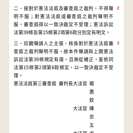
2
二、按對於憲法法庭及審查庭之裁判，不得聲
明不服；對憲法法庭或審查庭之裁判聲明不
服，審查庭得以一致決裁定不受理；憲法訴訟
3
三、綜觀聲請人之主張，核係對於憲法法庭審
查庭之裁判聲明不服，故本件聲請與上開憲法
訴訟法第39條規定有違，且無從補正，爰依同
法第15條第2項第6款規定，以一致決裁定不受
理。
憲法法庭第三審查庭 審判長
大法官
楊
惠
欽
大法官
陳
忠
五