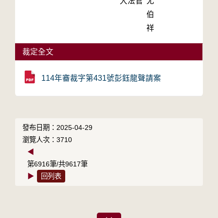
大法官
尤
伯
祥
裁定全文
114年審裁字第431號彭鈺龍聲請案
發布日期：2025-04-29
瀏覽人次：3710
◀
第6916筆/共9617筆
▶
回列表