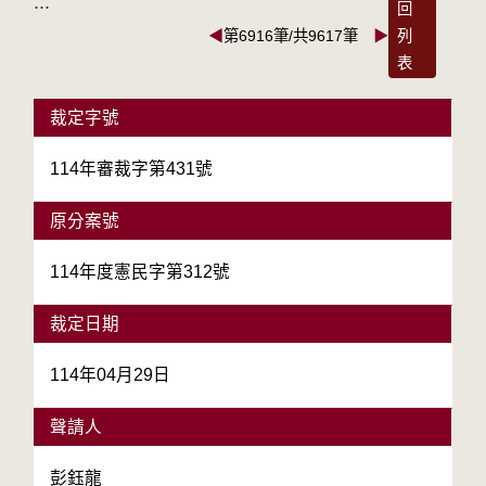
:::
回
◀
第6916筆/共9617筆
▶
列
表
裁定字號
114年審裁字第431號
原分案號
114年度憲民字第312號
裁定日期
114年04月29日
聲請人
彭鈺龍