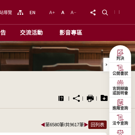
站導覽
公告
交流活動
影音專區
判決
公開書狀
言詞辯論
或說明會
進階查詢
法令查詢
◀
第6580筆/共9617筆
▶
回列表