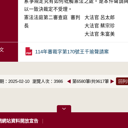
系爭規定究有如何牴觸憲法之處。是本件聲請
以一致決裁定不受理。
憲法法庭第二審查庭 審判
大法官
呂太郎
長
大法官
蔡宗珍
大法官
朱富美
文
114年審裁字第170號王千瑜聲請案
：2025-02-10
瀏覽人次：3986
◀
第6580筆/共9617筆
▶
回列
網網站資料開放宣告