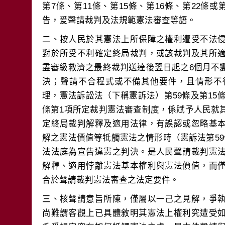
第7條、第11條、第15條、第16條、第22條或
二、按人民於其憲法上所保障之權利遭受不法
對於所受不利確定終局裁判，或該裁判及其所
盡審級救濟之最終裁判送達後翌日起之6個月不
決；聲請不合程式或不備其他要件，且情形不
理，憲法訴訟法（下稱憲訴法）第59條及第15條
條第1項所定裁判憲法審查制度，係賦予人民就
定終局裁判解釋及適用法律，有誤認或忽略基
解之憲法價值等牴觸憲法之情形時（憲訴法第5
法法庭為宣告違憲之判決。是人民聲請裁判憲
解釋、適用悖離憲法基本權利與憲法價值，而
三、核聲請意旨所陳，僅屬以一己之見解，爭
尚難謂客觀上已具體敘明其憲法上權利究遭受