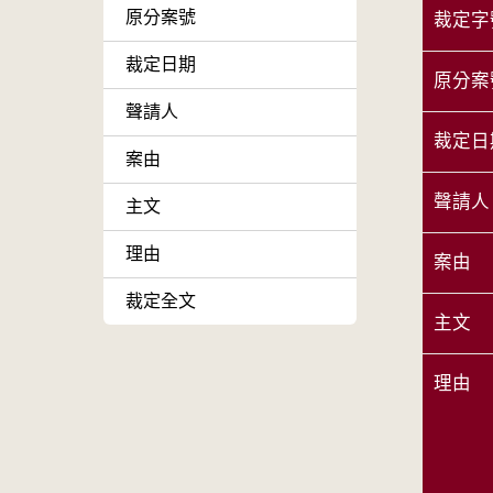
原分案號
裁定字
裁定日期
原分案
聲請人
裁定日
案由
聲請人
主文
理由
案由
裁定全文
主文
理由