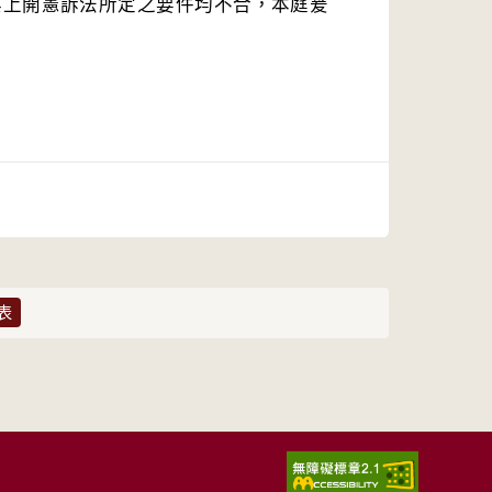
與上開憲訴法所定之要件均不合，本庭爰
表