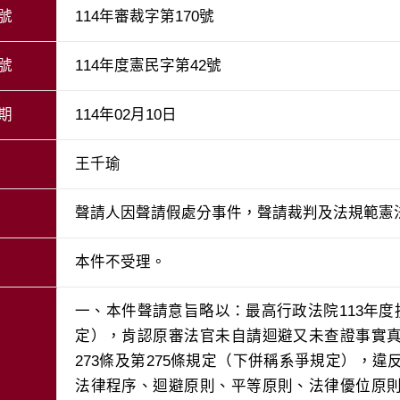
號
114年審裁字第170號
號
114年度憲民字第42號
期
114年02月10日
王千瑜
聲請人因聲請假處分事件，聲請裁判及法規範憲
本件不受理。
一、本件聲請意旨略以：最高行政法院113年度
定），肯認原審法官未自請迴避又未查證事實
273條及第275條規定（下併稱系爭規定），
法律程序、迴避原則、平等原則、法律優位原