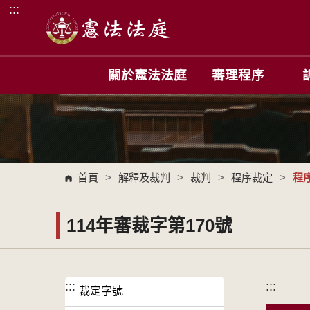
:::
跳到主要內容區塊
關於憲法法庭
審理程序
首頁
>
解釋及裁判
>
裁判
>
程序裁定
>
程
114年審裁字第170號
:::
:::
裁定字號