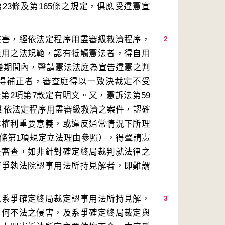
第23條及第165條之規定，俱應受違憲宣
侵害，經依法定程序用盡審級救濟程序，
2
適用之法規範，認有牴觸憲法者，得自用
變期間內，聲請憲法法庭為宣告違憲之判
得補正者，審查庭得以一致決裁定不受
第2項第7款定有明文。又，憲訴法第59
其依法定程序用盡審級救濟之案件，認確
本權利重要意義，或違反通常情況下所理
9條第1項規定立法理由參照），得聲請憲
法審查，如非針對確定終局裁判就法律之
僅爭執法院認事用法所持見解者，即難謂
執系爭確定終局裁定認事用法所持見解，
3
如何不法之侵害，及系爭確定終局裁定與