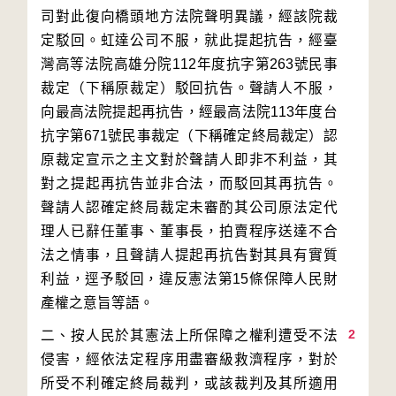
司對此復向橋頭地方法院聲明異議，經該院裁
定駁回。虹達公司不服，就此提起抗告，經臺
灣高等法院高雄分院112年度抗字第263號民事
裁定（下稱原裁定）駁回抗告。聲請人不服，
向最高法院提起再抗告，經最高法院113年度台
抗字第671號民事裁定（下稱確定終局裁定）認
原裁定宣示之主文對於聲請人即非不利益，其
對之提起再抗告並非合法，而駁回其再抗告。
聲請人認確定終局裁定未審酌其公司原法定代
理人已辭任董事、董事長，拍賣程序送達不合
法之情事，且聲請人提起再抗告對其具有實質
利益，逕予駁回，違反憲法第15條保障人民財
2
二、按人民於其憲法上所保障之權利遭受不法
侵害，經依法定程序用盡審級救濟程序，對於
所受不利確定終局裁判，或該裁判及其所適用