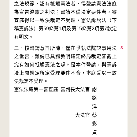
之法規範，認有牴觸憲法者，得聲請憲法法庭
為宣告違憲之判決；聲請不備法定要件者，審
查庭得以一致決裁定不受理，憲法訴訟法（下
稱憲訴法）第59條第1項及第15條第2項第7款定
3
三、核聲請意旨所陳，僅在爭執法院認事用法
之當否，難謂已具體敘明確定終局裁定客觀上
究有如何牴觸憲法之處。是本件聲請，與憲訴
法上開規定所定受理要件不合，本庭爰以一致
決裁定不受理。
憲法法庭第一審查庭 審判長
大法官
謝
銘
洋
大法官
蔡
彩
貞