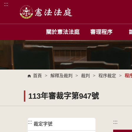
:::
跳到主要內容區塊
關於憲法法庭
審理程序
首頁
>
解釋及裁判
>
裁判
>
程序裁定
>
程
113年審裁字第947號
:::
:::
裁定字號