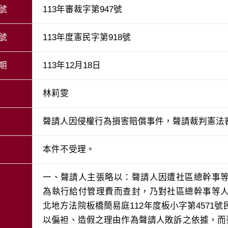
號
113年審裁字第947號
號
113年度憲民字第918號
期
113年12月18日
林莉雯
聲請人因侵權行為損害賠償事件，聲請裁判憲法
本件不受理。
一、聲請人主張略以：聲請人因遭社區總幹事
為執行給付管理費而查封，乃對社區總幹事等
北地方法院板橋簡易庭112年度板小字第4571
以偏袒、造假之理由作為聲請人敗訴之依據，而臺