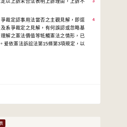
裁定以上訴未合法表明上訴理由，上訴不
3
系爭裁定認事用法當否之主觀見解，即逕
4
決及系爭裁定之見解，有何誤認或忽略基
所理解之憲法價值等牴觸憲法之情形，已
。爰依憲法訴訟法第15條第3項規定，以
表