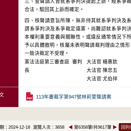
三、查聲請人曾就系爭判決提起上訴，經系爭
四、核聲請意旨所陳，無非持其就系爭判決及
謂系爭判決及系爭裁定違憲，尚難認就系爭判
本權利重要意義與關聯性，或違反通常情況下
予以具體敘明，核屬未表明聲請裁判理由之情形
一致決裁定不受理。
憲法法庭第三審查庭 審判
大法官
楊惠欽
長
大法官
陳忠五
大法官
尤伯祥
文
113年審裁字第947號林莉雯聲請案
：2024-12-18
瀏覽人次：3658
◀
第6358筆/共9617筆
▶
回列