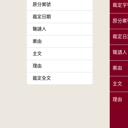
原分案號
裁定字
裁定日期
原分案
聲請人
裁定日
案由
聲請人
主文
理由
案由
裁定全文
主文
理由