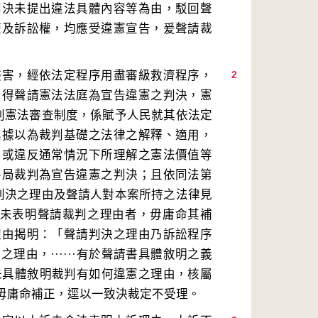
判決未提出違法具體內容等為由，駁回聲
權及訴訟權，均應受違憲宣告，爰聲請裁
侵害，經依法定程序用盡審級救濟程序，
2
，得聲請憲法法庭為宣告違憲之判決，憲
裁判憲法審查制度，係賦予人民就其依法定
其據以為裁判基礎之法律之解釋、適用，
，或違反通常情況下所理解之憲法價值等
終局裁判為宣告違憲之判決；且依同法第
請判決之理由及聲請人對本案所持之法律見
書未表明聲請裁判之理由者，毋庸命其補
理由揭明：「聲請判決之理由乃訴訟程序
由，······有於聲請書具體敘明之義
若未具體敘明裁判有如何違憲之理由，核屬