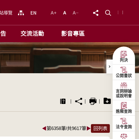
站導覽
公告
交流活動
影音專區
判決
公開書狀
言詞辯論
或說明會
進階查詢
法令查詢
◀
第6358筆/共9617筆
▶
回列表