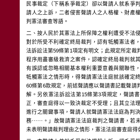
民事裁定（下稱系爭裁定）卻以聲請人就系爭
請人之上訴，二者侵害聲請人之人格權、財產
二、按人民於其憲法上所保障之權利遭受不法
對於所受不利確定終局裁判，認有牴觸憲法者
法訴訟法第59條第1項定有明文；此規定所定
程序用盡審級救濟之案件，認確定終局裁判就
有誤認或忽略相關基本權利重要意義與關聯性
牴觸憲法之情形時，得聲請憲法法庭就該確定
60條第6款規定，前述聲請應以聲請書記載聲
解。另依憲法訴訟法第15條第3項規定，聲請
正，審查庭得以一致決裁定不受理；且其立法
進行之關鍵事項，聲請人就聲請憲法法庭為判決之理
務······。」故聲請憲法法庭裁判之聲請書，