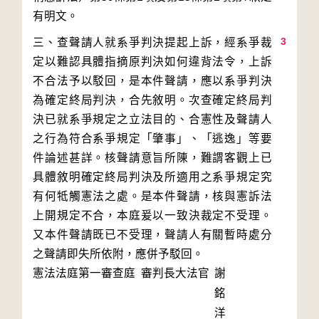
3
三、查聲請人就系爭判決提起上訴，經系爭裁
定以難認具體指摘原判決如何違背法令，上訴
不合法予以駁回，是本件聲請，應以系爭判決
為確定終局判決，合先敘明。次查確定終局判
決已就系爭規定之立法目的、合憲性及聲請人
之行為符合系爭規定「肇事」、「逃逸」等要
件論述甚詳。核聲請意旨所陳，難謂客觀上已
具體敘明確定終局判決及所適用之系爭規定究
有何牴觸憲法之處。是本件聲請，核與憲訴法
上開規定不合，本庭爰以一致決裁定不受理。
又本件聲請既已不受理，聲請人有關暫時處分
之聲請即失所依附，應併予駁回。
憲法法庭第一審查庭 審判長
大法官
謝
銘
洋