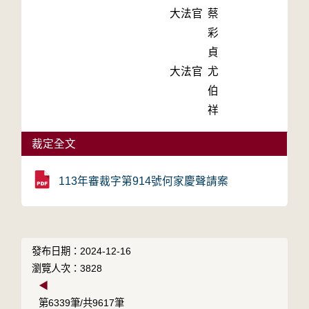
大法官
蔡
彩
貞
大法官
尤
伯
祥
裁定全文
113年審裁字第914號何家慶聲請案
發布日期：2024-12-16
瀏覽人次：3828
◀
第6339筆/共9617筆