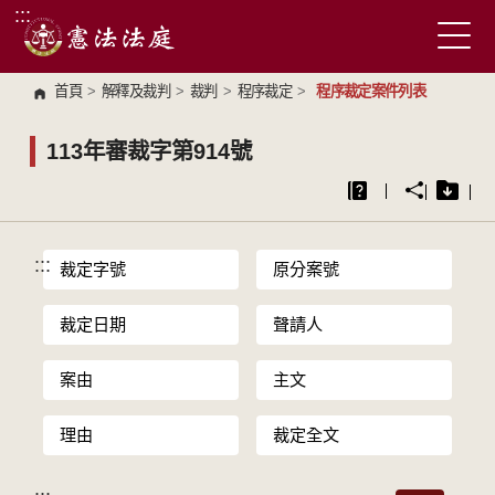
:::
跳到主要內容區塊
首頁
>
解釋及裁判
>
裁判
>
程序裁定
>
程序裁定案件列表
113年審裁字第914號
:::
裁定字號
原分案號
裁定日期
聲請人
案由
主文
理由
裁定全文