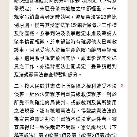
路交通管理處罰條例第62條第4項規定（下稱系
爭規定），未區分肇事逃逸之情節輕重，一律
規定吊銷肇事者駕駛執照，違反憲法第23條比
例原則，侵害其受憲法第15條所保障之工作權
及財產權。系爭判決及系爭裁定未慮及聲請人
肇事情節輕微，於車禍當時有確認他人已叫救
護車，且見受害人並無生命危險而離開車禍現
場，適用系爭規定駁回其訴，嚴重影響其外送
員之工作，亦違背憲法上開規定，爰聲請裁判
2
二、按人民於其憲法上所保障之權利遭受不法
侵害，經依法定程序用盡審級救濟程序，對於
所受不利確定終局裁判，或該裁判及其所適用
之法規範，認有牴觸憲法者，得聲請憲法法庭
為宣告違憲之判決；聲請不備法定要件者，審
查庭得以一致決裁定不受理，憲法訴訟法（下
稱憲訴法）第59條第1項及第15條第2項第7款定