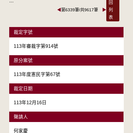
:::
回
◀
第6339筆/共9617筆
▶
列
表
裁定字號
113年審裁字第914號
原分案號
113年度憲民字第67號
裁定日期
113年12月16日
聲請人
何家慶