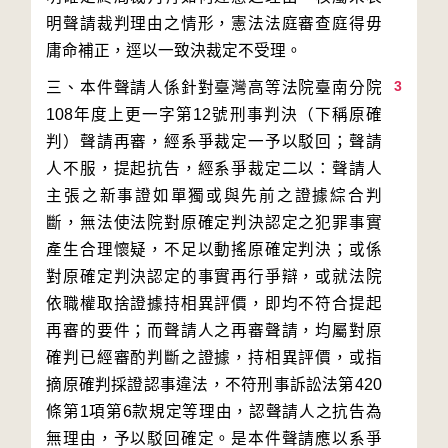
明聲請裁判理由之情形，憲法法庭審查庭得毋
3
三、本件聲請人係針對臺灣高等法院臺南分院
108年度上更一字第12號刑事判決（下稱原確
判）聲請再審，經系爭裁定一予以駁回；聲請
人不服，提起抗告，經系爭裁定二以：聲請人
主張之新事證如單獨或與先前之證據綜合判
斷，無法使法院對原確定判決認定之犯罪事實
產生合理懷疑，不足以動搖原確定判決；或係
對原確定判決認定的事實再行爭辯，或就法院
依職權取捨證據持相異評價，即均不符合提起
再審的要件；而聲請人之再審聲請，均屬對原
確判已經審酌判斷之證據，持相異評價，或指
摘原確判採證認事違法，不符刑事訴訟法第420
條第1項第6款規定等理由，認聲請人之抗告為
無理由，予以駁回確定。是本件聲請應以系爭