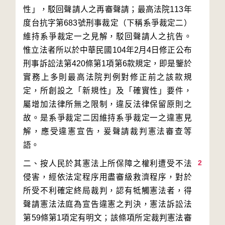
性」，駁回聲請人之再審聲請；最高法院113年
度台抗字第683號刑事裁定（下稱系爭裁定二）
維持系爭裁定一之見解，駁回聲請人之抗告。
惟立法者所以於中華民國104年2月4日修正公布
刑事訴訟法第420條第1項第6款規定，即是鑒於
實務上多則最高法院判例對修正前之該款規
定，所創設之「新規性」及「確實性」要件，
屬增加法律所無之限制，違反法律保留原則之
故。是系爭裁定二因維持系爭裁定一之違憲見
解，應受違憲宣告，爰聲請裁判憲法審查等
2
二、按人民於其憲法上所保障之權利遭受不法
侵害，經依法定程序用盡審級救濟程序，對於
所受不利確定終局裁判，認有牴觸憲法者，得
聲請憲法法庭為宣告違憲之判決，憲法訴訟法
第59條第1項定有明文；該條項所定裁判憲法審