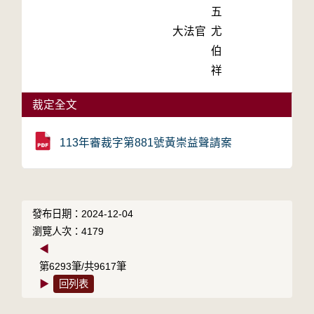
五
大法官
尤
伯
祥
裁定全文
113年審裁字第881號黃崇益聲請案
發布日期：2024-12-04
瀏覽人次：4179
◀
第6293筆/共9617筆
▶
回列表