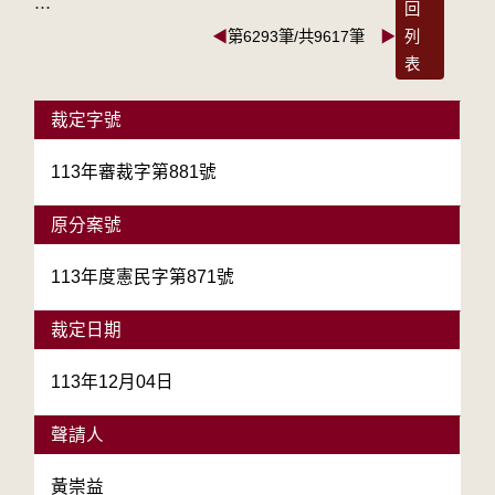
:::
回
◀
第6293筆/共9617筆
▶
列
表
裁定字號
113年審裁字第881號
原分案號
113年度憲民字第871號
裁定日期
113年12月04日
聲請人
黃崇益