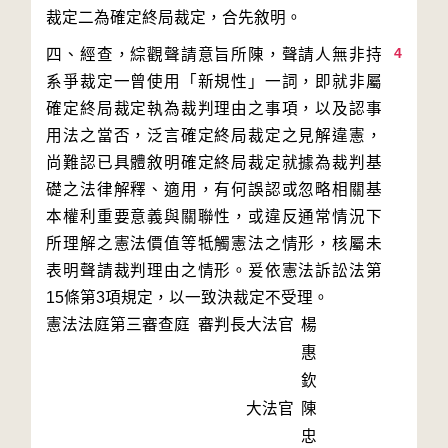
4
四、經查，綜觀聲請意旨所陳，聲請人無非持
系爭裁定一曾使用「新規性」一詞，即就非屬
確定終局裁定執為裁判理由之事項，以及認事
用法之當否，泛言確定終局裁定之見解違憲，
尚難認已具體敘明確定終局裁定就據為裁判基
礎之法律解釋、適用，有何誤認或忽略相關基
本權利重要意義與關聯性，或違反通常情況下
所理解之憲法價值等牴觸憲法之情形，核屬未
表明聲請裁判理由之情形。爰依憲法訴訟法第
15條第3項規定，以一致決裁定不受理。
憲法法庭第三審查庭 審判長
大法官
楊
惠
欽
大法官
陳
忠