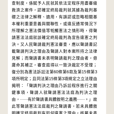
查制度，係賦予人民就其依法定程序用盡審級
救濟之案件，認確定終局裁判就其據為裁判基
礎之法律之解釋、適用，有誤認或忽略相關基
本權利重要意義與關聯性，或違反通常情況下
所理解之憲法價值等牴觸憲法之情形時，得聲
請憲法法庭就該確定終局裁判為宣告違憲之判
決。又人民聲請裁判憲法審查，應以聲請書記
載聲請判決之理由及聲請人對本案所持之法律
見解；而聲請書未表明聲請裁判之理由者，毋
庸命其補正，審查庭得以一致決裁定不受理；
復分別為憲法訴訟法第60條第6款及第15條第3
項所明定；且同法第15條第3項規定之立法理由
揭明：「聲請判決之理由乃訴訟程序進行之關
鍵事項，聲請人就聲請憲法法庭為判決之理
由，······有於聲請書具體敘明之義務······。」故
此等聲請憲法法庭裁判之聲請書，若未具體敘
明確定終局裁判有如何違憲之理由，核屬未表