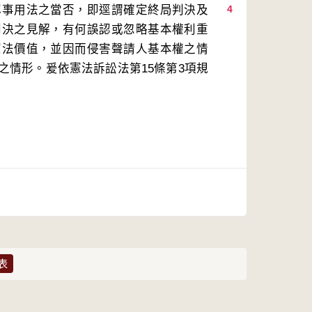
認事用法之當否，即逕謂確定終局判決及
4
判決之見解，有何誤認或忽略基本權利重
憲法價值，並因而侵害聲請人基本權之情
之情形。爰依憲法訴訟法第15條第3項規
表