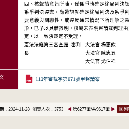
四、核聲請意旨所陳，僅係爭執確定終局判決
系爭判決違憲，尚難認就確定終局判決及系爭
要意義與關聯性，或違反通常情況下所理解之
形，已予以具體敘明，核屬未表明聲請裁判理由
定，以一致決裁定不受理。
憲法法庭第三審查庭 審判
大法官
楊惠欽
長
大法官
陳忠五
大法官
尤伯祥
文
113年審裁字第871號甲聲請案
：2024-11-28
瀏覽人次：3753
◀
第6277筆/共9617筆
▶
回列