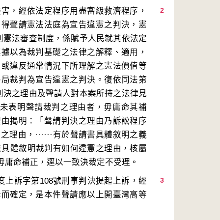
侵害，經依法定程序用盡審級救濟程序，
2
，得聲請憲法法庭為宣告違憲之判決，憲
裁判憲法審查制度，係賦予人民就其依法定
其據以為裁判基礎之法律之解釋、適用，
，或違反通常情況下所理解之憲法價值等
終局裁判為宣告違憲之判決。復依同法第
請判決之理由及聲請人對本案所持之法律見
書未表明聲請裁判之理由者，毋庸命其補
理由揭明：「聲請判決之理由乃訴訟程序
由，······有於聲請書具體敘明之義
若未具體敘明裁判有如何違憲之理由，核屬
度上訴字第108號刑事判決提起上訴，經
3
訴而確定，是本件聲請應以上開臺灣高等