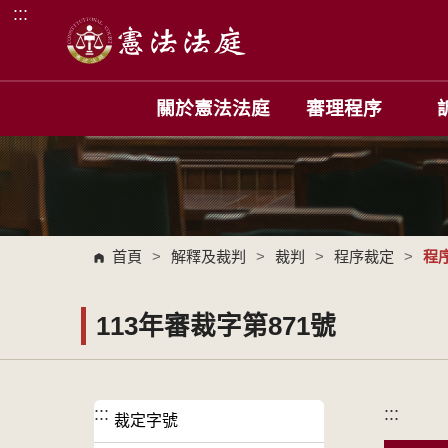
:::
跳到主要內容區塊
關於憲法法庭
審理程序
首頁
>
解釋及裁判
>
裁判
>
程序裁定
>
程
113年審裁字第871號
:::
:::
裁定字號