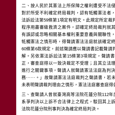
二、按人民於其憲法上所保障之權利遭受不法
對於所受不利確定終局裁判，認有牴觸憲法者
法訴訟法第59條第1項定有明文。此規定所定
程序用盡審級救濟之案件，認確定終局裁判就
有誤認或忽略相關基本權利重要意義與關聯性
牴觸憲法之情形時，得聲請憲法法庭就該確定
60條第6款規定，前述聲請應以聲請書記載聲
解。另依憲法訴訟法第15條第3項規定，聲請
正，審查庭得以一致決裁定不受理；且其立法
進行之關鍵事項，聲請人就聲請憲法法庭為判決之理
務······。」故聲請憲法法庭裁判之聲請書，
三、查聲請人曾就臺灣高等法院花蓮分院112年
系爭判決以上訴不合法律上之程式，駁回其上