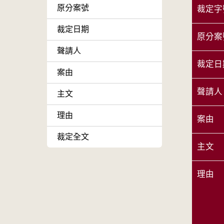
原分案號
裁定字
裁定日期
原分案
聲請人
裁定日
案由
聲請人
主文
理由
案由
裁定全文
主文
理由