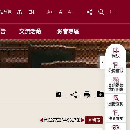
站導覽
公告
交流活動
影音專區
判決
公開書狀
言詞辯論
或說明會
進階查詢
法令查詢
◀
第6277筆/共9617筆
▶
回列表