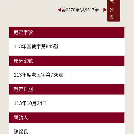
:::
回
◀
第6270筆/共9617筆
▶
列
表
裁定字號
113年審裁字第845號
原分案號
113年度憲民字第736號
裁定日期
113年10月24日
聲請人
陳錫長