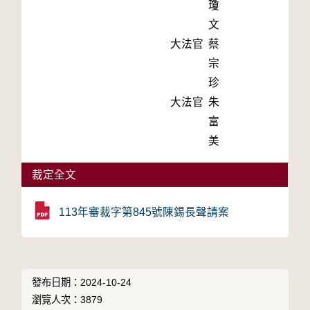
瓊
文
大法官
蔡
宗
珍
大法官
朱
富
美
裁定全文
113年審裁字第845號陳錫長聲請案
發布日期：2024-10-24
瀏覽人次：3879