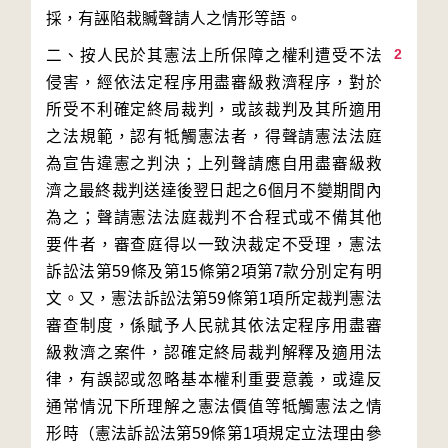
2
二、按人民於其憲法上所保障之權利遭受不法
侵害，經依法定程序用盡審級救濟程序，對於
所受不利確定終局裁判，或該裁判及其所適用
之法規範，認有牴觸憲法者，得聲請憲法法庭
為宣告違憲之判決；上列聲請應自用盡審級救
濟之最終裁判送達後翌日起之6個月不變期間內
為之；聲請憲法法庭裁判不合程式或不備其他
要件者，審查庭得以一致決裁定不受理，憲法
訴訟法第59條及第15條第2項第7款分別定有明
文。又，憲法訴訟法第59條第1項所定裁判憲法
審查制度，係賦予人民就其依法定程序用盡審
級救濟之案件，認確定終局裁判解釋及適用法
律，有誤認或忽略基本權利重要意義，或違反
通常情況下所理解之憲法價值等牴觸憲法之情
形時（憲法訴訟法第59條第1項規定立法理由參