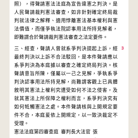
照），得聲請憲法法庭為宣告違憲之判決。是
人民聲請裁判憲法審查，如非針對確定終局裁
判就法律之解釋、適用悖離憲法基本權利與憲
法價值，而僅爭執法院認事用法所持見解者，
3
三、經查，聲請人曾就系爭判決提起上訴，經
最終判決以上訴不合法駁回，是本件聲請應以
系爭判決為本庭據以審查之確定終局判決。核
聲請意旨所陳，僅屬以一己之見解，爭執系爭
判決認事用法所持見解，尚難謂客觀上已具體
敘明其憲法上權利究遭受如何不法之侵害，及
就其憲法上所保障之權利而言，系爭判決究有
如何牴觸憲法之處。本件聲請核與上開規定要
件不合，本庭爰依上開規定，以一致決裁定不
受理。
憲法法庭第四審查庭 審判長
大法官
張